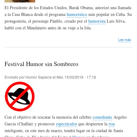
El Presidente de los Estados Unidos, Barak Obama, autorizó una llamada
a la Casa Blanca desde el programa
humorístico
más popular en Cuba. Su
protagonista, el personaje Pánfilo, creado por el
humorista
Luis Silva,
habló con el Mandatario antes de su viaje a la Isla.
sob
Lee más
Ob
hac
hum
cub
Festival Humor sin Sombrero
Enviado por
Humor Sapiens
el
Mar, 15/03/2016 - 17:16
Con el objetivo de rescatar la memoria del célebre
comediante
Argelio
García (Chaflán) y promover
espectáculos
que despierten la
risa
inteligente, en este mes de marzo, tendrá lugar en la ciudad de Santa