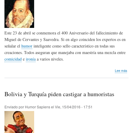
Este 23 de abril se conmemora el 400 Aniversario del fallecimiento de
Miguel de Cervantes y Saavedra. Si en algo coinciden los expertos es en
señalar el
humor
inteligente como sello característico en todas sus
creaciones. Todos aseguran que manejaba con maestría una mezcla entre
comicidad
e
ironía
a varios niveles.
sob
Lee más
400
Aniv
del
fall
Bolivia y Turquía piden castigar a humoristas
de
Cer
Enviado por
Humor Sapiens
el
Vie, 15/04/2016 - 17:51