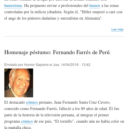
humoristas
. Ha propuesto enviar a profesionales del
humor
a las zonas
controladas por la milicia yihadista. Según él, "Hitler empezó a caer con
el auge de los pintores dadaístas y surrealistas en Alemania".
sob
Lee más
Le
sub
“los
bon
Homenaje póstumo: Fernando Farrés de Perú
al
hum
Enviado por
Humor Sapiens
el
Jue, 14/04/2016 - 13:42
El destacado
cómico
peruano, Juan Fernando Santa Cruz Cavero,
conocido como Fernando Farrés, falleció a los 89 años de edad. Él fue
parte de la historia de la televisión peruana, al integrar el primer
programa
cómico
de ese país, “El tornillo”, cuando aún no había color en
la pantalla chica.