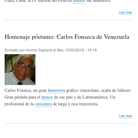
Clara, Cuba, la IV edición del Festival
Humor
sin Sombrero.
sob
Lee más
Fest
Hum
sin
Som
Homenaje póstumo: Carlos Fonseca de Venezuela
Enviado por
Humor Sapiens
el
Mar, 15/03/2016 - 16:19
Carlos Fonseca, un gran
humorista
gráfico venezolano, acaba de fallecer.
Gran pérdida para el
humor
de ese país y de Latinoamérica. Un
profesional de la
caricatura
de larga y rica trayectoria.
sob
Lee más
Hom
pós
Car
Fon