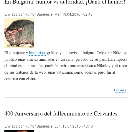
En Bulgaria: humor vs autoridad. ¡Ganó el humor!
Hum
en
Esp
Enviado por
Humor Sapiens
el
Mar, 19/04/2016 - 02:46
El dibujante y
humorista
gráfico y audiovisual búlgaro Tchavdar Nikolov
publicó unas viñetas animadas en un canal privado de su país. La empresa
eliminó esta animación, también retiro una entrevista a Nikolov y el resto
de sus trabajos de la web, unas 90 animaciones, además puso fin al
contrato con el autor.
sob
Lee más
En
Bulg
hum
vs
400 Aniversario del fallecimiento de Cervantes
auto
¡Ga
el
Enviado por
Humor Sapiens
el
Lun, 18/04/2016 - 13:46
hum