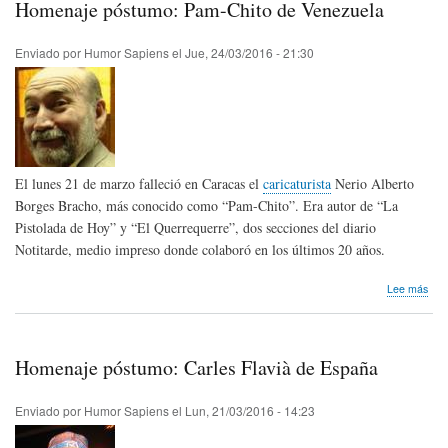
Homenaje póstumo: Pam-Chito de Venezuela
de
Est
Uni
Enviado por
Humor Sapiens
el
Jue, 24/03/2016 - 21:30
El lunes 21 de marzo falleció en Caracas el
caricaturista
Nerio Alberto
Borges Bracho, más conocido como “Pam-Chito”. Era autor de “La
Pistolada de Hoy” y “El Querrequerre”, dos secciones del diario
Notitarde, medio impreso donde colaboró en los últimos 20 años.
sob
Lee más
Hom
pós
Pam
Chit
Homenaje póstumo: Carles Flavià de España
de
Ven
Enviado por
Humor Sapiens
el
Lun, 21/03/2016 - 14:23