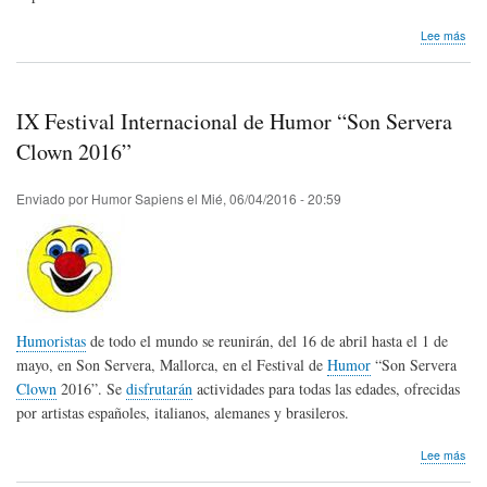
sob
Lee más
Hom
pós
Fer
Far
IX Festival Internacional de Humor “Son Servera
de
Per
Clown 2016”
Enviado por
Humor Sapiens
el
Mié, 06/04/2016 - 20:59
Humoristas
de todo el mundo se reunirán, del 16 de abril hasta el 1 de
mayo, en Son Servera, Mallorca, en el Festival de
Humor
“Son Servera
Clown
2016”. Se
disfrutarán
actividades para todas las edades, ofrecidas
por artistas españoles, italianos, alemanes y brasileros.
sob
Lee más
IX