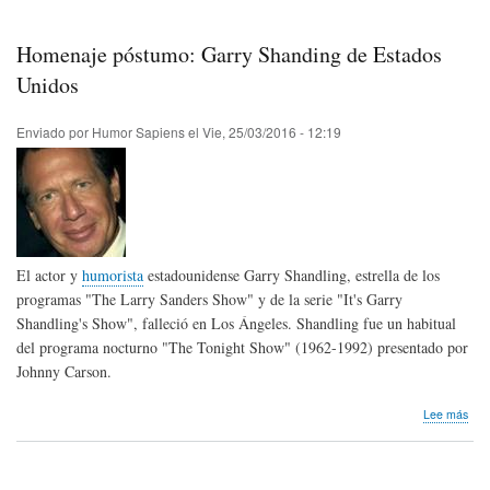
Fest
Inte
de
Homenaje póstumo: Garry Shanding de Estados
Hum
“So
Unidos
Ser
Clo
Enviado por
Humor Sapiens
el
Vie, 25/03/2016 - 12:19
201
El actor y
humorista
estadounidense Garry Shandling, estrella de los
programas "The Larry Sanders Show" y de la serie "It's Garry
Shandling's Show", falleció en Los Ángeles. Shandling fue un habitual
del programa nocturno "The Tonight Show" (1962-1992) presentado por
Johnny Carson.
sob
Lee más
Hom
pós
Gar
Sha