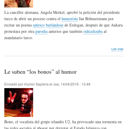
La canciller alemana, Angela Merkel, aprobó la petición del presidente
turco de abrir un proceso contra el
humorista
Jan Böhmermann por
recitar un poema
satírico
burlándose
de Erdogan, después de que Ankara
protestara por otra
parodia
anterior que también
ridiculizaba
al
mandatario turco.
sob
Lee más
Boli
y
Tur
pid
Le suben “los bonos” al humor
cast
a
hum
Enviado por
Humor Sapiens
el
Jue, 14/04/2016 - 13:49
Bono, el vocalista del grupo irlandés U2, ha provocado una tormenta en
las redes sociales al abogar por derrotar al Estado Islámico con