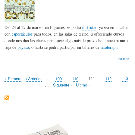
Del 24 al 27 de marzo, en Figueres, se podrá
disfrutar
, ya sea en la calle
con
espectáculos
para todos, en las salas de teatro, u ofreciendo cursos
donde nos dan las claves para sacar algo más de provecho a nuestra nariz
roja de
payaso
, o hasta se podrá participar en talleres de
risoterapia
.
sob
Lee más
Fest
Cóm
de
Primera
« Primero
Página
‹ Anterior
…
Page
109
Page
110
Página
111
Page
112
Page
113
Figu
Paginación
página
anterior
actual
201
…
Siguiente
Siguiente ›
Última
Último »
página
página