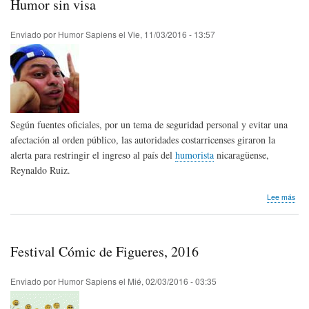
Humor sin visa
de
Ven
Enviado por
Humor Sapiens
el
Vie, 11/03/2016 - 13:57
Según fuentes oficiales, por un tema de seguridad personal y evitar una
afectación al orden público, las autoridades costarricenses giraron la
alerta para restringir el ingreso al país del
humorista
nicaragüense,
Reynaldo Ruiz.
sob
Lee más
Hum
sin
visa
Festival Cómic de Figueres, 2016
Enviado por
Humor Sapiens
el
Mié, 02/03/2016 - 03:35