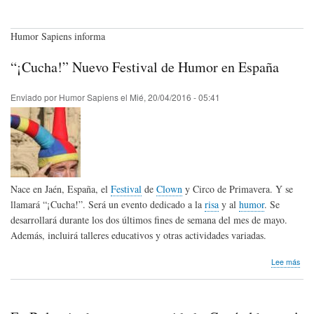
Humor Sapiens informa
“¡Cucha!” Nuevo Festival de Humor en España
Enviado por
Humor Sapiens
el
Mié, 20/04/2016 - 05:41
Nace en Jaén, España, el
Festival
de
Clown
y Circo de Primavera. Y se
llamará “¡Cucha!”. Será un evento dedicado a la
risa
y al
humor
. Se
desarrollará durante los dos últimos fines de semana del mes de mayo.
Además, incluirá talleres educativos y otras actividades variadas.
sob
Lee más
“¡Cu
Nue
Fest
de