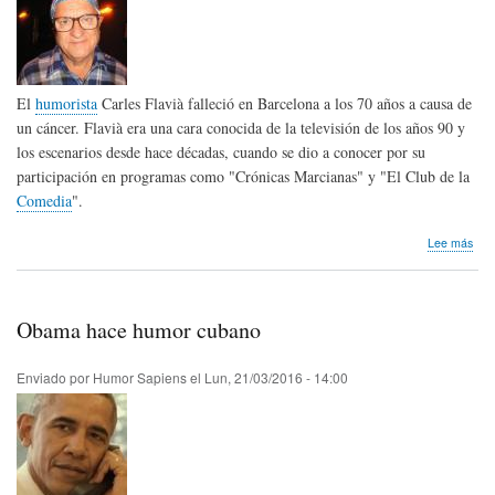
El
humorista
Carles Flavià falleció en Barcelona a los 70 años a causa de
un cáncer. Flavià era una cara conocida de la televisión de los años 90 y
los escenarios desde hace décadas, cuando se dio a conocer por su
participación en programas como "Crónicas Marcianas" y "El Club de la
Comedia
".
sob
Lee más
Hom
pós
Car
Flav
Obama hace humor cubano
de
Esp
Enviado por
Humor Sapiens
el
Lun, 21/03/2016 - 14:00