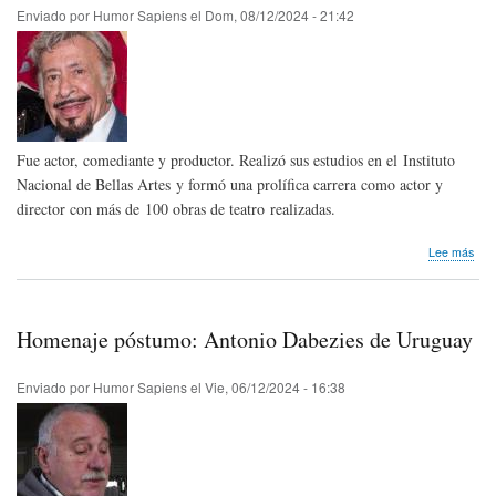
Uni
Enviado por
Humor Sapiens
el
Dom, 08/12/2024 - 21:42
Fue actor, comediante y productor. Realizó sus estudios en el Instituto
Nacional de Bellas Artes y formó una prolífica carrera como actor y
director con más de 100 obras de teatro realizadas.
sob
Lee más
Hom
pós
Gon
Cor
Homenaje póstumo: Antonio Dabezies de Uruguay
de
Méx
Enviado por
Humor Sapiens
el
Vie, 06/12/2024 - 16:38