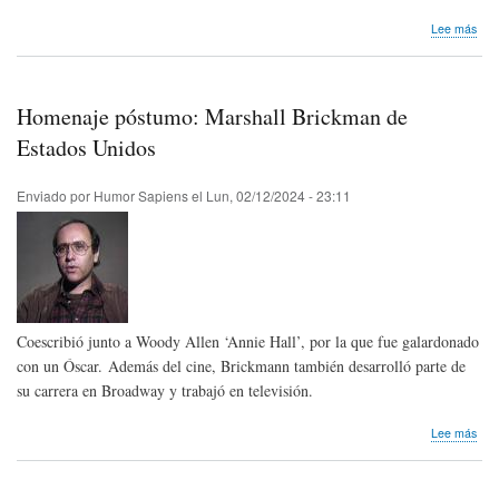
sob
Lee más
Hom
pós
Edg
Gue
Homenaje póstumo: Marshall Brickman de
de
Ven
Estados Unidos
Enviado por
Humor Sapiens
el
Lun, 02/12/2024 - 23:11
Coescribió junto a Woody Allen ‘Annie Hall’, por la que fue galardonado
con un Óscar. Además del cine, Brickmann también desarrolló parte de
su carrera en Broadway y trabajó en televisión.
sob
Lee más
Hom
pós
Mars