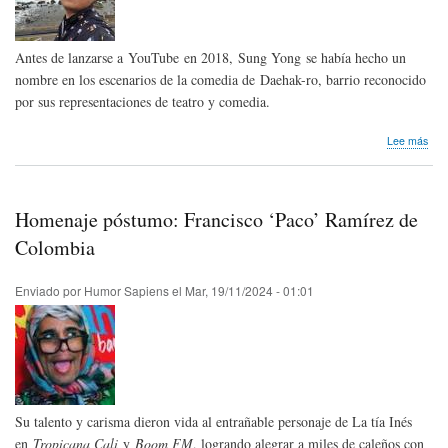
Antes de lanzarse a YouTube en 2018, Sung Yong se había hecho un
nombre en los escenarios de la comedia de Daehak-ro, barrio reconocido
por sus representaciones de teatro y comedia.
sob
Lee más
Hom
pós
Sun
Yon
Homenaje póstumo: Francisco ‘Paco’ Ramírez de
de
Cor
Colombia
del
Sur
Enviado por
Humor Sapiens
el
Mar, 19/11/2024 - 01:01
Su talento y carisma dieron vida al entrañable personaje de La tía Inés
en
Tropicana Cali
y
Boom FM
, logrando alegrar a miles de caleños con