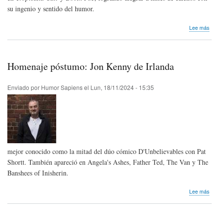
su ingenio y sentido del humor.
sob
Lee más
Hom
pós
Fra
‘Pac
Homenaje póstumo: Jon Kenny de Irlanda
Ram
de
Col
Enviado por
Humor Sapiens
el
Lun, 18/11/2024 - 15:35
mejor conocido como la mitad del dúo cómico D'Unbelievables con Pat
Shortt. También apareció en Angela's Ashes, Father Ted, The Van y The
Banshees of Inisherin.
sob
Lee más
Hom
pós
Jon