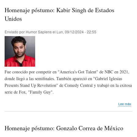
Cen
de
Homenaje póstumo: Kabir Singh de Estados
Inve
de
Unidos
Estu
de
Enviado por
Humor Sapiens
el
Lun, 09/12/2024 - 22:55
Com
Fue conocido por competir en "America's Got Talent" de NBC en 2021,
donde llegó a las semifinales. También apareció en "Gabriel Iglesias
Presents Stand Up Revolution" de Comedy Central y trabajó en la exitosa
serie de Fox, "Family Guy".
sob
Lee más
Hom
pós
Kabi
Sin
Homenaje póstumo: Gonzalo Correa de México
de
Est