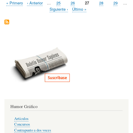
Primera
« Primero
Página
‹ Anterior
…
Page
25
Page
26
Página
27
Page
28
Page
29
…
Ken
Paginación
página
anterior
actual
de
Siguiente
Siguiente ›
Última
Último »
Irla
página
página
Humor Gráfico
Artículos
Concursos
Contrapunto a dos voces