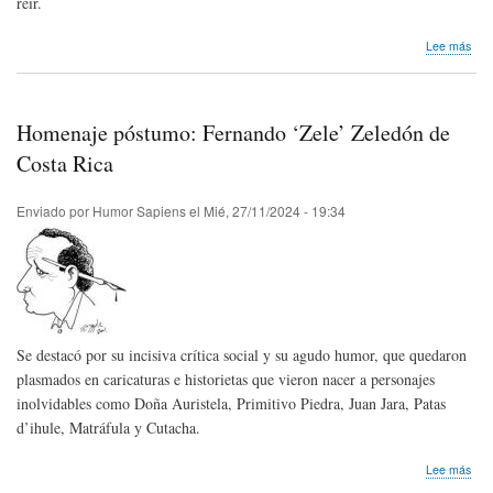
reír.
sob
Lee más
Inve
La
risa
com
Homenaje póstumo: Fernando ‘Zele’ Zeledón de
med
de
Costa Rica
rela
Enviado por
Humor Sapiens
el
Mié, 27/11/2024 - 19:34
Se destacó por su incisiva crítica social y su agudo humor, que quedaron
plasmados en caricaturas e historietas que vieron nacer a personajes
inolvidables como Doña Auristela, Primitivo Piedra, Juan Jara, Patas
d’ihule, Matráfula y Cutacha.
sob
Lee más
Hom