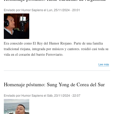
Est
Uni
Enviado por
Humor Sapiens
el
Lun, 25/11/2024 - 20:01
Era conocido como El Rey del Humor Riojano. Parte de una familia
tradicional riojana, integrada por músicos y cantores. residió casi toda su
vida en el corazón del barrio Ferroviario.
sob
Lee más
Hom
pós
Ren
Cár
Homenaje póstumo: Sung Yong de Corea del Sur
de
Arg
Enviado por
Humor Sapiens
el
Sáb, 23/11/2024 - 22:07