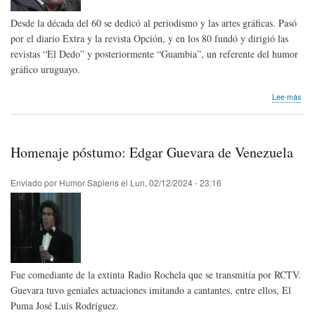
Desde la década del 60 se dedicó al periodismo y las artes gráficas. Pasó
por el diario Extra y la revista Opción, y en los 80 fundó y dirigió las
revistas “El Dedo” y posteriormente “Guambia”, un referente del humor
gráfico uruguayo.
sob
Lee más
Hom
pós
Ant
Dab
Homenaje póstumo: Edgar Guevara de Venezuela
de
Uru
Enviado por
Humor Sapiens
el
Lun, 02/12/2024 - 23:16
Fue comediante de la extinta Radio Rochela que se transmitía por RCTV.
Guevara tuvo geniales actuaciones imitando a cantantes, entre ellos, El
Puma José Luis Rodríguez.