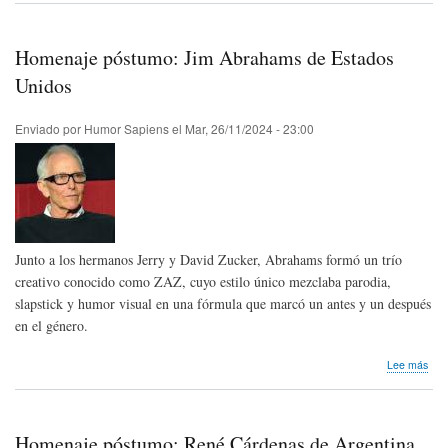
pós
Fer
‘Zel
Homenaje póstumo: Jim Abrahams de Estados
Zel
de
Unidos
Cos
Ric
Enviado por
Humor Sapiens
el
Mar, 26/11/2024 - 23:00
Junto a los hermanos Jerry y David Zucker, Abrahams formó un trío
creativo conocido como ZAZ, cuyo estilo único mezclaba parodia,
slapstick y humor visual en una fórmula que marcó un antes y un después
en el género.
sob
Lee más
Hom
pós
Jim
Abr
Homenaje póstumo: René Cárdenas de Argentina
de