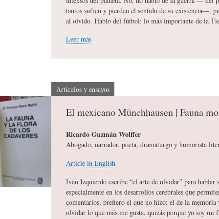
intensos del planeta. No, no hablo de la guerra — del p
tantos sufren y pierden el sentido de su existencia—,
A
M
B
al olvido. Hablo del fútbol: lo más importante de la Tie
Leer más
Y
A
L
O
H
I
Artículos y ensayos
El mexicano Münchhausen | Fauna mo
S
I
O
Ricardo Guzmán Wolffer
Abogado, narrador, poeta, dramaturgo y humorista lite
D
T
G
Article in English
I
O
R
Iván Izquierdo escribe “el arte de olvidar” para hablar 
especialmente en los desarrollos cerebrales que permite
comentarios, prefiero el que no hizo: el de la memoria
C
S
A
olvidar lo que más me gusta, quizás porque yo soy mi 