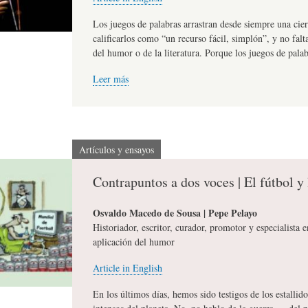
L
R
H
Los juegos de palabras arrastran desde siempre una cie
calificarlos como “un recurso fácil, simplón”, y no fal
del humor o de la literatura. Porque los juegos de pala
O
D
U
Leer más
S
E
M
Artículos y ensayos
Y
L
O
Contrapuntos a dos voces | El fútbol y 
E
A
R
Osvaldo Macedo de Sousa | Pepe Pelayo
Historiador, escritor, curador, promotor y especialista 
aplicación del humor
N
F
B
Article in English
S
A
I
En los últimos días, hemos sido testigos de los estalli