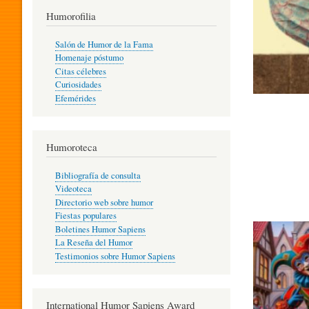
T
Humorofilia
Salón de Humor de la Fama
Homenaje póstumo
I
Citas célebres
Curiosidades
Efemérides
L
Humoroteca
Y
Bibliografía de consulta
Videoteca
H
Directorio web sobre humor
Fiestas populares
Boletines Humor Sapiens
U
La Reseña del Humor
Testimonios sobre Humor Sapiens
M
International Humor Sapiens Award