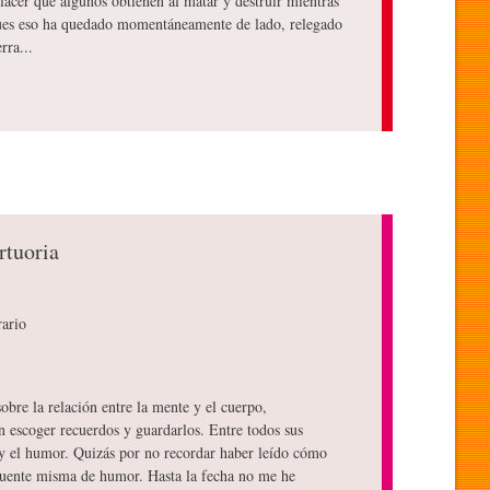
lacer que algunos obtienen al matar y destruir mientras
 pues eso ha quedado momentáneamente de lado, relegado
rra...
rtuoria
rario
sobre la relación entre la mente y el cuerpo,
n escoger recuerdos y guardarlos. Entre todos sus
 y el humor. Quizás por no recordar haber leído cómo
fuente misma de humor. Hasta la fecha no me he