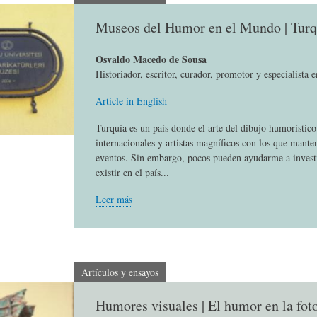
L
A
S
Museos del Humor en el Mundo | Turq
H
C
D
Osvaldo Macedo de Sousa
Historiador, escritor, curador, promotor y especialista 
Article in English
U
T
E
Turquía es un país donde el arte del dibujo humorístic
internacionales y artistas magníficos con los que mante
M
U
H
eventos. Sin embargo, pocos pueden ayudarme a invest
existir en el país...
O
A
U
Leer más
R
L
M
Artículos y ensayos
(
I
O
Humores visuales | El humor en la fot