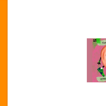
O
G
R
A
M
A
P