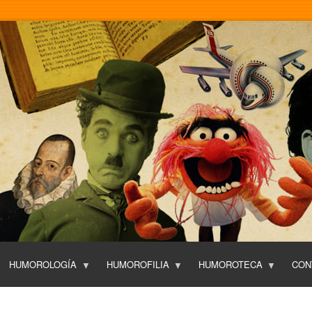
Pasar
al
contenido
principal
HUMOROLOGÍA
HUMOROFILIA
HUMOROTECA
CON
T
O
P