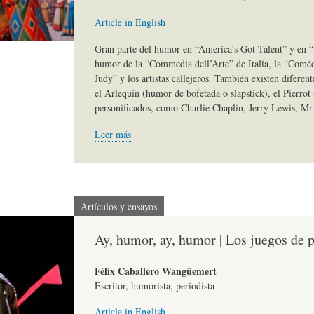
)
N
G
Article in English
Gran parte del humor en “America’s Got Talent” y en “B
humor de la “Commedia dell’Arte” de Italia, la “Coméd
A
D
R
Judy” y los artistas callejeros. También existen diferen
el Arlequín (humor de bofetada o slapstick), el Pierrot (
personificados, como Charlie Chaplin, Jerry Lewis, Mr
R
E
A
Leer más
T
H
F
Í
U
Í
Artículos y ensayos
Ay, humor, ay, humor | Los juegos de p
C
M
A
Félix Caballero Wangüemert
Escritor, humorista, periodista
U
O
-
Article in English