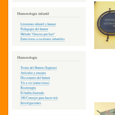
R
Humorología infantil
A
Literatura infantil y humor
Pedagogía del humor
Método "Gracias por leer"
I
Entrevistas a escritores infantiles
N
Humorología
Teoría del Humor (Sapiens)
F
Artículos y ensayos
Diccionario del humor
Vis a vis (entrevistas)
A
Risoterapia
El bufón ilustrado
100 Consejos para hacer reír
Investigaciones
N