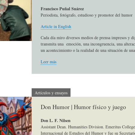
S
D
R
Francisco Puñal Suárez
Periodista, fotógrafo, estudioso y promotor del humor
A
A
B
Article in English
Cada día miro diversos medios de prensa impresos y di
transmita una emoción, una incongruencia, una alterac
P
D
I
un acontecimiento o la realidad de una situación de una
Leer más
I
S
B
E
A
L
Artículos y ensayos
N
L
I
Don Humor | Humor físico y juego
Don L. F. Nilsen
S
Ó
O
Assistant Dean. Humanities Division. Emeritus College
Internacional de Estudios del Humor y fue su Secretari