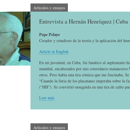
E
P
E
Artículos y ensayos
Entrevista a Hernán Henríquez | Cuba
O
I
L
Pepe Pelayo
R
N
Í
Creador y estudioso de la teoría y la aplicación del hu
Article in English
Í
I
C
En mi juventud, en Cuba, fui fanático al suplemento h
mundial, encabezados por mis coterráneos matanceros
otros. Pero había una tira cómica que me fascinaba. Se
A
Ó
U
“Cuando la furia de los placatanes imperaba sobre la f
(“HH”). Se convirtió enseguida en una tira de culto par
D
N
L
Leer más
E
Y
A
Artículos y ensayos