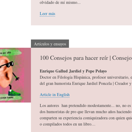
olvidado de mí mismo...
Leer más
C
D
F
I
E
Í
Artículos y ensayos
O
L
A
100 Consejos para hacer reír | Consejo
Enrique Gallud Jardiel y Pepe Pelayo
N
A
-
Doctor en Filología Hispánica, profesor universitario, e
del gran humorista Enrique Jardiel Poncela | Creador y 
A
H
H
Article in English
Los autores han pretendido modestamente... no, no es c
R
I
U
dos humoristas de pro que llevan mucho años haciendo 
comparten su experiencia comiquizadora con quien quie
o compilados todos en un libro…
I
S
M