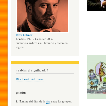
O
G
Peter Ustinov
Í
Londres, 1921 - Genolier, 2004
humorista audiovisual, literario y escénico
inglés.
A
D
¿Sabías el significado?
Diccionario del Humor
E
gelasius
L
1.
Nombre del dios de la
risa
entre los griegos.