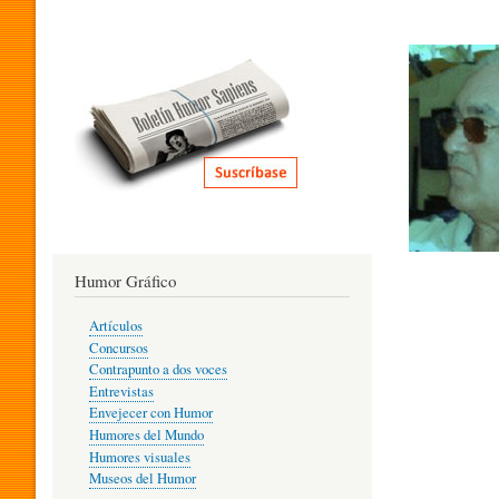
I
T
E
R
Humor Gráfico
A
Artículos
Concursos
T
Contrapunto a dos voces
Entrevistas
Envejecer con Humor
Humores del Mundo
U
Humores visuales
Museos del Humor