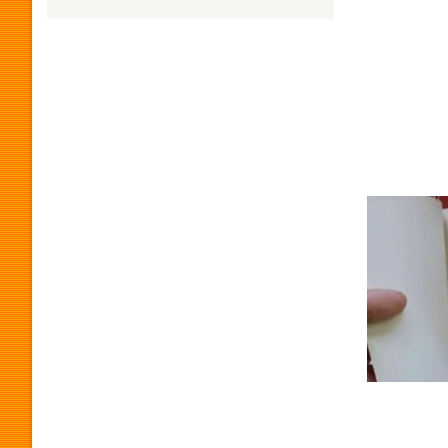
H
U
M
O
R
P
R