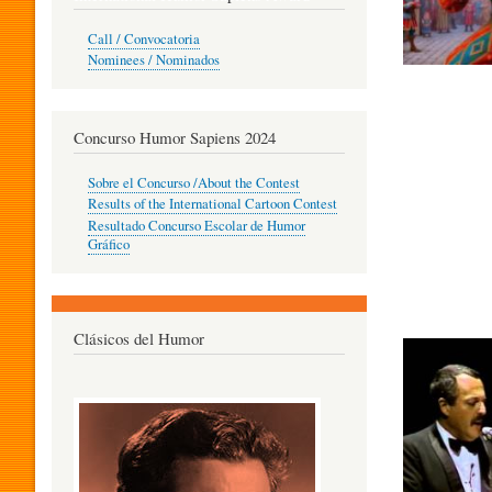
O
Call / Convocatoria
Nominees / Nominados
R
Concurso Humor Sapiens 2024
P
Sobre el Concurso /About the Contest
Results of the International Cartoon Contest
Resultado Concurso Escolar de Humor
E
Gráfico
D
Clásicos del Humor
A
G