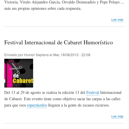
Victoria, Virulo Alejandro García, Osvaldo Doimeadiós y Pepe Pelayo...,
más sus propias opiniones sobre cada respuesta.
sob
Lee más
El
hum
escé
Nue
Festival Internacional de Cabaret Humorístico
libro
teór
sob
Enviado por
Humor Sapiens
el
Mar, 18/08/2015 - 22:08
la
Com
Del 13 al 29 de agosto se realiza la edición 13 del
Festival
Internacional
de Cabaret. Este evento tiene como objetivo sacar las carpas a las calles
para que esos
espectáculos
lleguen a la gente de escasos recursos.
sob
Lee más
Fest
Inte