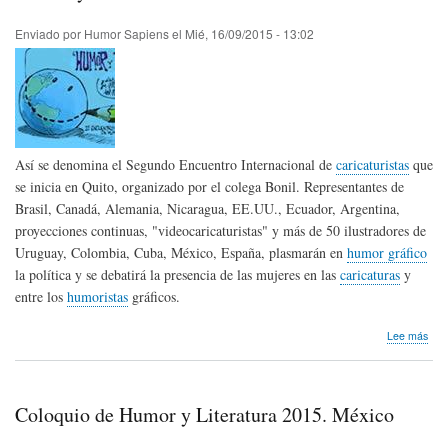
Arte
con
Enviado por
Humor Sapiens
el
Mié, 16/09/2015 - 13:02
Hum
Así se denomina el Segundo Encuentro Internacional de
caricaturistas
que
se inicia en Quito, organizado por el colega Bonil. Representantes de
Brasil, Canadá, Alemania, Nicaragua, EE.UU., Ecuador, Argentina,
proyecciones continuas, "videocaricaturistas" y más de 50 ilustradores de
Uruguay, Colombia, Cuba, México, España, plasmarán en
humor gráfico
la política y se debatirá la presencia de las mujeres en las
caricaturas
y
entre los
humoristas
gráficos.
sob
Lee más
Hum
y
Tole
des
Coloquio de Humor y Literatura 2015. México
la
Mit