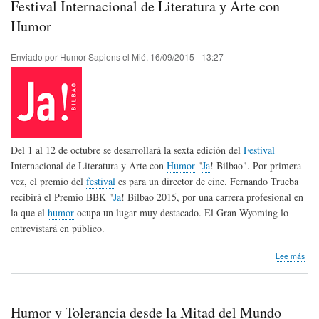
Festival Internacional de Literatura y Arte con
de
Bue
Humor
Aire
Enviado por
Humor Sapiens
el
Mié, 16/09/2015 - 13:27
Del 1 al 12 de octubre se desarrollará la sexta edición del
Festival
Internacional de Literatura y Arte con
Humor
"
Ja
! Bilbao". Por primera
vez, el premio del
festival
es para un director de cine. Fernando Trueba
recibirá el Premio BBK "
Ja
! Bilbao 2015, por una carrera profesional en
la que el
humor
ocupa un lugar muy destacado. El Gran Wyoming lo
entrevistará en público.
sob
Lee más
Fest
Inte
de
Lite
Humor y Tolerancia desde la Mitad del Mundo
y