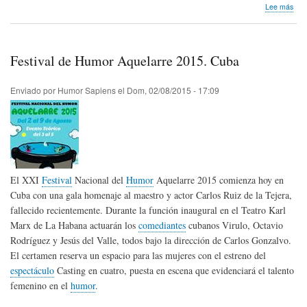
sob
Lee más
Jor
Inte
de
Inve
Festival de Humor Aquelarre 2015. Cuba
sob
el
Hum
Enviado por
Humor Sapiens
el
Dom, 02/08/2015 - 17:09
en
la
Uni
Nac
de
Cór
Arg
El XXI
Festival
Nacional del
Humor
Aquelarre 2015 comienza hoy en
Cuba con una gala homenaje al maestro y actor Carlos Ruiz de la Tejera,
fallecido recientemente. Durante la función inaugural en el Teatro Karl
Marx de La Habana actuarán los
comediantes
cubanos Virulo, Octavio
Rodríguez y Jesús del Valle, todos bajo la dirección de Carlos Gonzalvo.
El certamen reserva un espacio para las mujeres con el estreno del
espectáculo
Casting en cuatro, puesta en escena que evidenciará el talento
femenino en el
humor
.