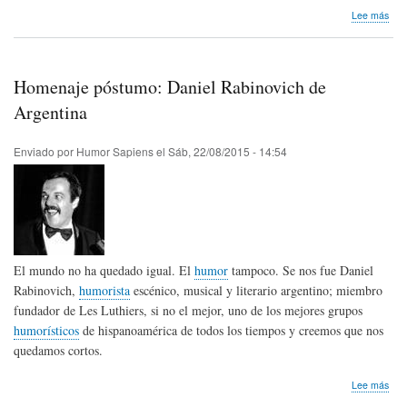
sob
Lee más
"Reí
en
Paz"
Fest
Homenaje póstumo: Daniel Rabinovich de
de
Hum
Argentina
en
Isra
Enviado por
Humor Sapiens
el
Sáb, 22/08/2015 - 14:54
El mundo no ha quedado igual. El
humor
tampoco. Se nos fue Daniel
Rabinovich,
humorista
escénico, musical y literario argentino; miembro
fundador de Les Luthiers, si no el mejor, uno de los mejores grupos
humorísticos
de hispanoamérica de todos los tiempos y creemos que nos
quedamos cortos.
sob
Lee más
Hom