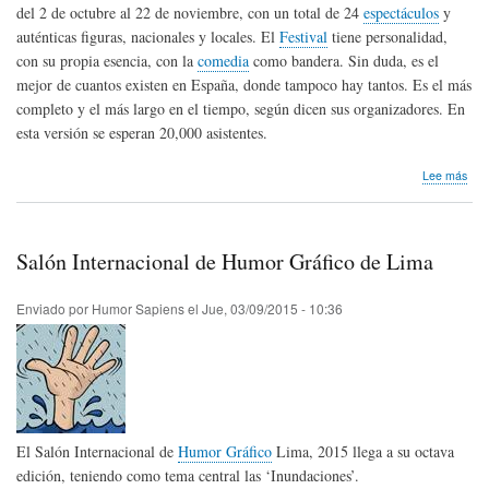
del 2 de octubre al 22 de noviembre, con un total de 24
espectáculos
y
auténticas figuras, nacionales y locales. El
Festival
tiene personalidad,
con su propia esencia, con la
comedia
como bandera. Sin duda, es el
mejor de cuantos existen en España, donde tampoco hay tantos. Es el más
completo y el más largo en el tiempo, según dicen sus organizadores. En
esta versión se esperan 20,000 asistentes.
sob
Lee más
Fest
del
Hum
de
Salón Internacional de Humor Gráfico de Lima
Pal
Enviado por
Humor Sapiens
el
Jue, 03/09/2015 - 10:36
El Salón Internacional de
Humor Gráfico
Lima, 2015 llega a su octava
edición, teniendo como tema central las ‘Inundaciones’.