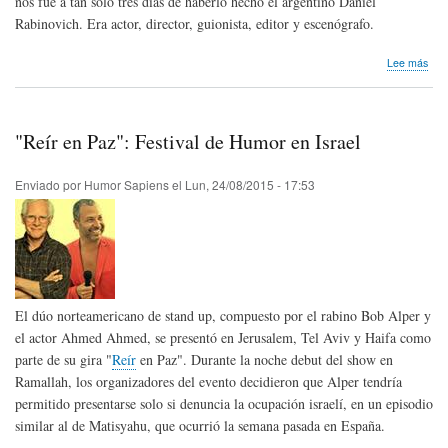
nos fue a tan solo tres días de haberlo hecho el argentino Daniel
Rabinovich. Era actor, director, guionista, editor y escenógrafo.
sob
Lee más
Hom
pós
Juli
Pas
"Reír en Paz": Festival de Humor en Israel
de
Méx
Enviado por
Humor Sapiens
el
Lun, 24/08/2015 - 17:53
El dúo norteamericano de stand up, compuesto por el rabino Bob Alper y
el actor Ahmed Ahmed, se presentó en Jerusalem, Tel Aviv y Haifa como
parte de su gira "
Reír
en Paz". Durante la noche debut del show en
Ramallah, los organizadores del evento decidieron que Alper tendría
permitido presentarse solo si denuncia la ocupación israelí, en un episodio
similar al de Matisyahu, que ocurrió la semana pasada en España.