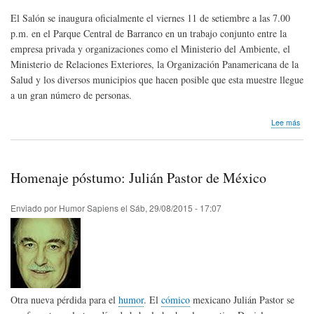
El Salón se inaugura oficialmente el viernes 11 de setiembre a las 7.00
p.m. en el Parque Central de Barranco en un trabajo conjunto entre la
empresa privada y organizaciones como el Ministerio del Ambiente, el
Ministerio de Relaciones Exteriores, la Organización Panamericana de la
Salud y los diversos municipios que hacen posible que esta muestre llegue
a un gran número de personas.
sob
Lee más
Sal
Inte
de
Hum
Homenaje póstumo: Julián Pastor de México
Gráf
de
Lim
Enviado por
Humor Sapiens
el
Sáb, 29/08/2015 - 17:07
Otra nueva pérdida para el
humor
. El
cómico
mexicano Julián Pastor se