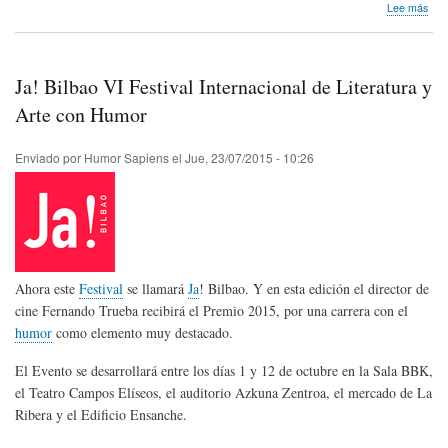
sob
Lee más
Fest
de
Hum
Aqu
Ja! Bilbao VI Festival Internacional de Literatura y
201
Cub
Arte con Humor
Enviado por
Humor Sapiens
el
Jue, 23/07/2015 - 10:26
Ahora este
Festival
se llamará
Ja
! Bilbao. Y en esta edición el director de
cine Fernando Trueba recibirá el Premio 2015, por una carrera con el
humor
como elemento muy destacado.
El Evento se desarrollará entre los días 1 y 12 de octubre en la Sala BBK,
el Teatro Campos Elíseos, el auditorio Azkuna Zentroa, el mercado de La
Ribera y el Edificio Ensanche.