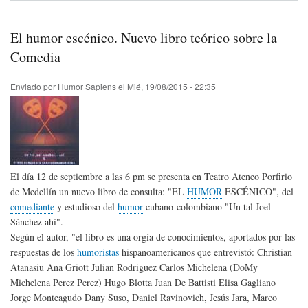
pós
Dani
Rab
El humor escénico. Nuevo libro teórico sobre la
de
Arg
Comedia
Enviado por
Humor Sapiens
el
Mié, 19/08/2015 - 22:35
El día 12 de septiembre a las 6 pm se presenta en Teatro Ateneo Porfirio
de Medellín un nuevo libro de consulta: "EL
HUMOR
ESCÉNICO", del
comediante
y estudioso del
humor
cubano-colombiano "Un tal Joel
Sánchez ahí".
Según el autor, "el libro es una orgía de conocimientos, aportados por las
respuestas de los
humoristas
hispanoamericanos que entrevistó: Christian
Atanasiu Ana Griott Julian Rodriguez Carlos Michelena (DoMy
Michelena Perez Perez) Hugo Blotta Juan De Battisti Elisa Gagliano
Jorge Monteagudo Dany Suso, Daniel Ravinovich, Jesús Jara, Marco