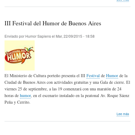
XXII
Mue
Inte
de
III Festival del Humor de Buenos Aires
las
Arte
del
Enviado por
Humor Sapiens
el
Mar, 22/09/2015 - 18:58
Hum
El Ministerio de Cultura porteño presenta el III
Festival
de
Humor
de la
Ciudad de Buenos Aires con actividades gratuitas y una Gala de cierre. El
viernes 25 de septiembre, a las 19 comenzará con una maratón de 24
horas de
humor
, en el escenario instalado en la peatonal Av. Roque Sáenz
Peña y Cerrito.
sob
Lee más
III
Fest
del
Hum