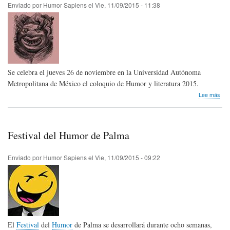
del
Enviado por
Humor Sapiens
el
Vie, 11/09/2015 - 11:38
Mun
Se celebra el jueves 26 de noviembre en la Universidad Autónoma
Metropolitana de México el coloquio de Humor y literatura 2015.
sob
Lee más
Col
de
Hum
y
Festival del Humor de Palma
Lite
201
Méx
Enviado por
Humor Sapiens
el
Vie, 11/09/2015 - 09:22
El
Festival
del
Humor
de Palma se desarrollará durante ocho semanas,