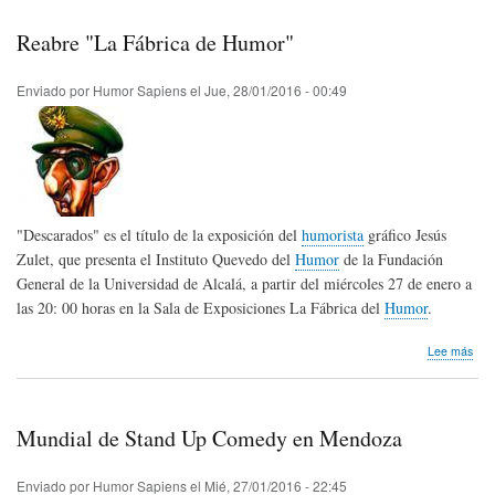
par
hum
Reabre "La Fábrica de Humor"
gráf
Enviado por
Humor Sapiens
el
Jue, 28/01/2016 - 00:49
"Descarados" es el título de la exposición del
humorista
gráfico Jesús
Zulet, que presenta el Instituto Quevedo del
Humor
de la Fundación
General de la Universidad de Alcalá, a partir del miércoles 27 de enero a
las 20: 00 horas en la Sala de Exposiciones La Fábrica del
Humor
.
sob
Lee más
Rea
"La
Fáb
de
Mundial de Stand Up Comedy en Mendoza
Hum
Enviado por
Humor Sapiens
el
Mié, 27/01/2016 - 22:45