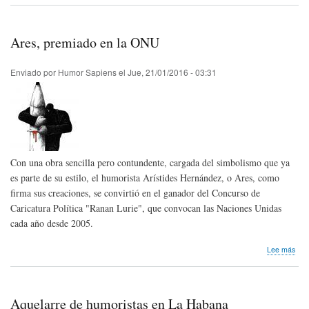
hum
de
Pre
Ares, premiado en la ONU
Enviado por
Humor Sapiens
el
Jue, 21/01/2016 - 03:31
Con una obra sencilla pero contundente, cargada del simbolismo que ya
es parte de su estilo, el humorista Arístides Hernández, o Ares, como
firma sus creaciones, se convirtió en el ganador del Concurso de
Caricatura Política "Ranan Lurie", que convocan las Naciones Unidas
cada año desde 2005.
sob
Lee más
Ares
pre
en
la
Aquelarre de humoristas en La Habana
ON