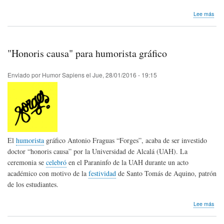
sob
Lee más
Pay
201
en
Ver
"Honoris causa" para humorista gráfico
Enviado por
Humor Sapiens
el
Jue, 28/01/2016 - 19:15
El
humorista
gráfico Antonio Fraguas “Forges”, acaba de ser investido
doctor “honoris causa” por la Universidad de Alcalá (UAH). La
ceremonia se
celebró
en el Paraninfo de la UAH durante un acto
académico con motivo de la
festividad
de Santo Tomás de Aquino, patrón
de los estudiantes.
sob
Lee más
"Ho
cau