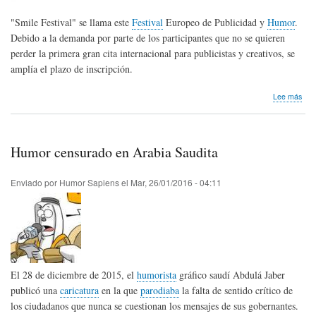
"Smile Festival" se llama este
Festival
Europeo de Publicidad y
Humor
.
Debido a la demanda por parte de los participantes que no se quieren
perder la primera gran cita internacional para publicistas y creativos, se
amplía el plazo de inscripción.
sob
Lee más
Fest
Eur
de
Publ
Humor censurado en Arabia Saudita
y
Hum
Enviado por
Humor Sapiens
el
Mar, 26/01/2016 - 04:11
El 28 de diciembre de 2015, el
humorista
gráfico saudí Abdulá Jaber
publicó una
caricatura
en la que
parodiaba
la falta de sentido crítico de
los ciudadanos que nunca se cuestionan los mensajes de sus gobernantes.