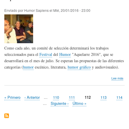
Enviado por
Humor Sapiens
el
Mié, 20/01/2016 - 23:00
Como cada año, un comité de selección determinará los trabajos
seleccionados para el
Festival
del
Humor
"Aquelarre 2016", que se
desarrollará en el mes de julio. Se esperan las propuestas de las diferentes
categorías (
humor
escénico, literatura,
humor gráfico
y audiovisuales).
sob
Lee más
Aqu
de
hum
Primera
« Primero
Página
‹ Anterior
…
Page
110
Page
111
Página
112
Page
113
Page
114
en
Paginación
página
anterior
actual
La
…
Siguiente
Siguiente ›
Última
Último »
Hab
página
página