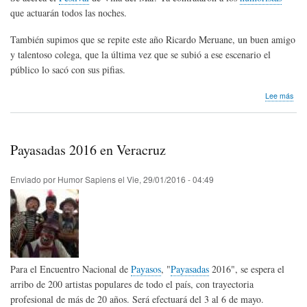
que actuarán todos las noches.
También supimos que se repite este año Ricardo Meruane, un buen amigo
y talentoso colega, que la última vez que se subió a ese escenario el
público lo sacó con sus pifias.
sob
Lee más
Hum
en
el
Fest
Payasadas 2016 en Veracruz
de
Viñ
del
Enviado por
Humor Sapiens
el
Vie, 29/01/2016 - 04:49
Mar
Para el Encuentro Nacional de
Payasos
, "
Payasadas
2016", se espera el
arribo de 200 artistas populares de todo el país, con trayectoria
profesional de más de 20 años. Será efectuará del 3 al 6 de mayo.