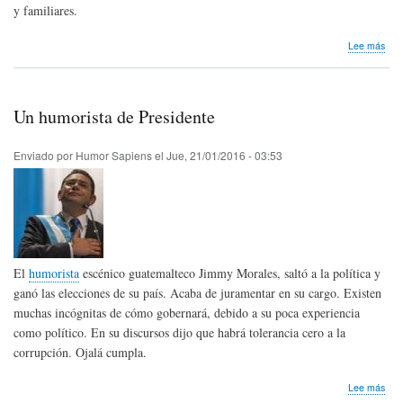
y familiares.
sob
Lee más
Hom
pós
Fra
Fue
Un humorista de Presidente
de
Col
Enviado por
Humor Sapiens
el
Jue, 21/01/2016 - 03:53
El
humorista
escénico guatemalteco Jimmy Morales, saltó a la política y
ganó las elecciones de su país. Acaba de juramentar en su cargo. Existen
muchas incógnitas de cómo gobernará, debido a su poca experiencia
como político. En su discursos dijo que habrá tolerancia cero a la
corrupción. Ojalá cumpla.
sob
Lee más
Un