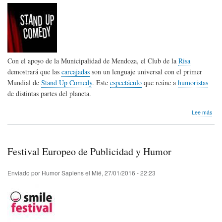
Con el apoyo de la Municipalidad de Mendoza, el Club de la
Risa
demostrará que las
carcajadas
son un lenguaje universal con el primer
Mundial de
Stand Up Comedy
. Este
espectáculo
que reúne a
humoristas
de distintas partes del planeta.
sob
Lee más
Mun
de
Sta
Up
Festival Europeo de Publicidad y Humor
Com
en
Men
Enviado por
Humor Sapiens
el
Mié, 27/01/2016 - 22:23