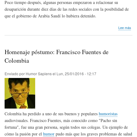
Poco tiempo después, algunas personas empezaron a relacionar su
desaparición durante diez días de las redes sociales con la posibilidad de
que el gobierno de Arabia Saudí lo hubiera detenido.
sob
Lee más
Hum
cen
en
Ara
Homenaje póstumo: Francisco Fuentes de
Sau
Colombia
Enviado por
Humor Sapiens
el
Lun, 25/01/2016 - 12:17
Colombia ha perdido a uno de sus buenos y populares
humoristas
audiovisuales. Francisco Fuentes, más conocido como "Pacho sin
fortuna", fue una gran persona, según todos sus colegas. Un ejemplo de
cómo la pasión por el
humor
pudo más que los graves problemas de salud