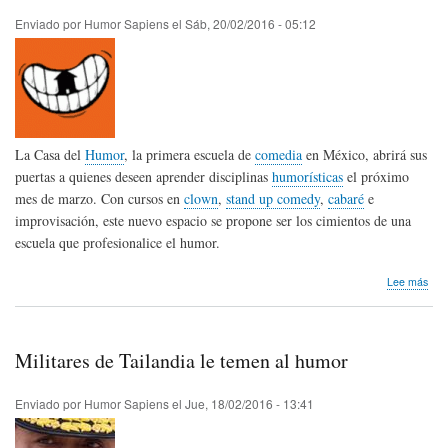
Tie
del
Enviado por
Humor Sapiens
el
Sáb, 20/02/2016 - 05:12
Hum
La Casa del
Humor
, la primera escuela de
comedia
en México, abrirá sus
puertas a quienes deseen aprender disciplinas
humorísticas
el próximo
mes de marzo. Con cursos en
clown
,
stand up comedy
,
cabaré
e
improvisación, este nuevo espacio se propone ser los cimientos de una
escuela que profesionalice el humor.
sob
Lee más
Se
ina
Cas
del
Militares de Tailandia le temen al humor
Hum
en
Méx
Enviado por
Humor Sapiens
el
Jue, 18/02/2016 - 13:41