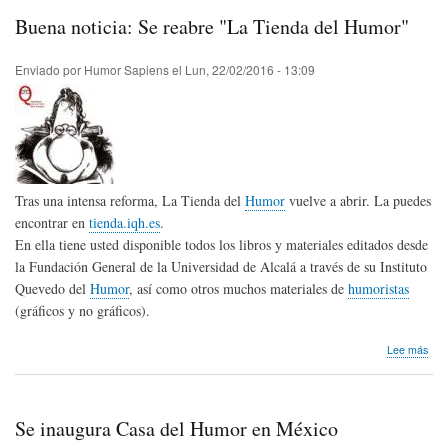
aco
Buena noticia: Se reabre "La Tienda del Humor"
en
Ven
Enviado por
Humor Sapiens
el
Lun, 22/02/2016 - 13:09
Tras una intensa reforma, La Tienda del
Humor
vuelve a abrir. La puedes
encontrar en
tienda.iqh.es
.
En ella tiene usted disponible todos los libros y materiales editados desde
la Fundación General de la Universidad de Alcalá a través de su Instituto
Quevedo del
Humor
, así como otros muchos materiales de
humoristas
(gráficos y no gráficos).
sob
Lee más
Bue
noti
Se
rea
Se inaugura Casa del Humor en México
"La