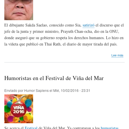
El dibujante Sakda Saelao, conocido como Sia,
satirizó
el discurso que el
jefe de la junta y primer ministro, Prayuth Chan-ocha, dio en la ONU,
donde aseguró que su gobierno respeta los derechos humanos. Lo hizo en
la viñeta que publicó en Thai Rath, el diario de mayor tirada del país.
sob
Lee más
Mili
de
Tail
le
Humoristas en el Festival de Viña del Mar
tem
al
hum
Enviado por
Humor Sapiens
el
Mié, 10/02/2016 - 23:31
Se acerca el
Festival
de Viña del Mar. Ya contrataron a los
humoristas