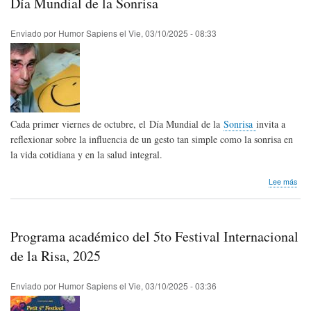
Día Mundial de la Sonrisa
sile
Enviado por
Humor Sapiens
el
Vie, 03/10/2025 - 08:33
Cada primer viernes de octubre, el Día Mundial de la
Sonrisa
invita a
reflexionar sobre la influencia de un gesto tan simple como la sonrisa en
la vida cotidiana y en la salud integral.
sob
Lee más
Día
Mun
de
la
Programa académico del 5to Festival Internacional
Son
de la Risa, 2025
Enviado por
Humor Sapiens
el
Vie, 03/10/2025 - 03:36