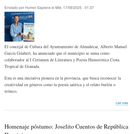
Enviado por
Humor Sapiens
el
Mié, 17/09/2025 - 01:37
El concejal de Cultura del Ayuntamiento de Almuñécar, Alberto Manuel
García Gilabert, ha anunciado que el municipio se suma como
colaborador al I Certamen de Literatura y Poesía Humorística Costa
Tropical de Granada.
Esta es una iniciativa pionera en la provincia, que busca reconocer la
creatividad en géneros como la poesía satírica y el relato burlón o
irónico.
sob
Lee más
I
Cer
de
Lite
Homenaje póstumo: Joselito Cuentos de República
y
Poe