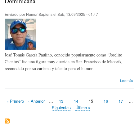
Dominicana
Hum
de
Enviado por
Humor Sapiens
el
Sáb, 13/09/2025 - 01:47
la
Cos
Trop
José Tomás García Paulino, conocido popularmente como “Joselito
Cuentos” fue una figura muy querida en San Francisco de Macorís,
reconocido por su carisma y talento para el humor.
sob
Lee más
Hom
pós
Jose
Primera
« Primero
Página
‹ Anterior
…
Page
13
Page
14
Página
15
Page
16
Page
17
…
Cue
Paginación
página
anterior
actual
de
Siguiente
Siguiente ›
Última
Último »
Rep
página
página
Dom