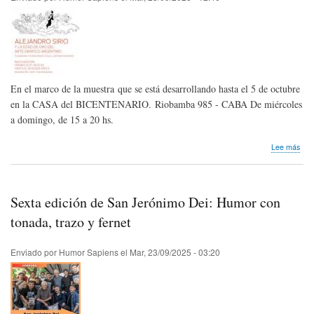
actu
en
Chil
y
Col
En el marco de la muestra que se está desarrollando hasta el 5 de octubre
en la CASA del BICENTENARIO. Riobamba 985 - CABA De miércoles
a domingo, de 15 a 20 hs.
sob
Lee más
Invi
Alej
Sitio
y
Sexta edición de San Jerónimo Dei: Humor con
la
Eda
tonada, trazo y fernet
de
Oro
Enviado por
Humor Sapiens
el
Mar, 23/09/2025 - 03:20
del
Arte
Gráf
AR