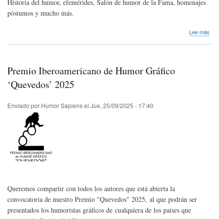
Historia del humor, efemérides, Salón de humor de la Fama, homenajes
póstumos y mucho más.
sob
Lee más
Bole
Hum
Sap
|
Premio Iberoamericano de Humor Gráfico
Oct
202
‘Quevedos’ 2025
Enviado por
Humor Sapiens
el
Jue, 25/09/2025 - 17:40
Queremos compartir con todos los autores que está abierta la
convocatoria de nuestro Premio "Quevedos" 2025, al que podrán ser
presentados los humoristas gráficos de cualquiera de los países que