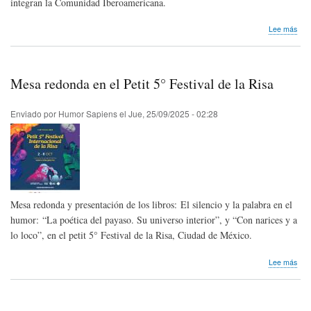
integran la Comunidad Iberoamericana.
sob
Lee más
Pre
Ibe
de
Hum
Mesa redonda en el Petit 5° Festival de la Risa
Gráf
‘Qu
202
Enviado por
Humor Sapiens
el
Jue, 25/09/2025 - 02:28
Mesa redonda y presentación de los libros: El silencio y la palabra en el
humor: “La poética del payaso. Su universo interior”, y “Con narices y a
lo loco”, en el petit 5° Festival de la Risa, Ciudad de México.
sob
Lee más
Mes
red
en
el