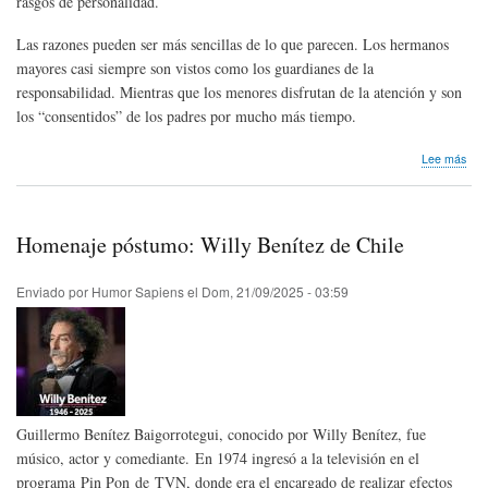
rasgos de personalidad.
Las razones pueden ser más sencillas de lo que parecen. Los hermanos
mayores casi siempre son vistos como los guardianes de la
responsabilidad. Mientras que los menores disfrutan de la atención y son
los “consentidos” de los padres por mucho más tiempo.
sob
Lee más
Inve
Los
her
men
Homenaje póstumo: Willy Benítez de Chile
son
más
dive
Enviado por
Humor Sapiens
el
Dom, 21/09/2025 - 03:59
que
los
may
Guillermo Benítez Baigorrotegui, conocido por Willy Benítez, fue
músico, actor y comediante. En 1974 ingresó a la televisión en el
programa Pin Pon de TVN, donde era el encargado de realizar efectos