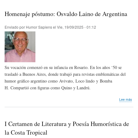
Juli
Fra
Homenaje póstumo: Osvaldo Laino de Argentina
de
Uru
Enviado por
Humor Sapiens
el
Vie, 19/09/2025 - 01:12
Su vocación comenzó en su infancia en Rosario. En los años ‘50 se
trasladó a Buenos Aires, donde trabajó para revistas emblemáticas del
humor gráfico argentino como Avivato, Loco lindo y Bomba
H. Compartió con figuras como Quino y Landrú.
sob
Lee más
Hom
pós
Osv
Lai
I Certamen de Literatura y Poesía Humorística de
de
Arg
la Costa Tropical