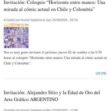
Invitación: Coloquio “Horizonte entre manos: Una
Peti
5°
mirada al cómic actual en Chile y Colombia”
Fest
de
Enviado por
Humor Sapiens
el
Jue, 25/09/2025 - 02:16
la
Ris
Nos es muy grato invitarte el próximo jueves 02 de octubre a las 9:30
horas al coloquio “Horizonte entre manos: Una mirada al cómic actual en
Chile y Colombia”.
sob
Lee más
Invi
Col
“Hor
entr
Invitación: Alejandro Sitio y la Edad de Oro del
man
Una
Arte Gráfico ARGENTINO
mir
al
Enviado por
Humor Sapiens
el
Mar, 23/09/2025 - 12:46
cóm