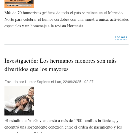
Más de 70 humoristas gráficos de todo el país se reúnen en el Mercado
Norte para celebrar el humor cordobés con una muestra única, actividades
especiales y un homenaje a la revista Hortensia.
sob
Lee más
Sex
edic
de
San
Investigación: Los hermanos menores son más
Jer
Dei:
divertidos que los mayores
Hum
con
Enviado por
Humor Sapiens
el
Lun, 22/09/2025 - 02:27
ton
traz
y
fern
El estudio de YouGov encuestó a más de 1700 familias británicas, y
encontró una sorpendente conexión entre el orden de nacimiento y los