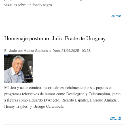
visuales sobre un fondo negro.
sob
Lee más
Hom
pós
Will
Ben
Homenaje póstumo: Julio Frade de Uruguay
de
Chil
Enviado por
Humor Sapiens
el
Dom, 21/09/2025 - 03:38
Músico y actor cómico. recordado especialmente por sus papeles en
programas televisivos de humor como Decalegrón y Telecataplum, junto
a figuras como Eduardo D’Angelo, Ricardo Espalter, Enrique Almada ,
Henny Trayles y Berugo Carambula.
sob
Lee más
Hom
pós