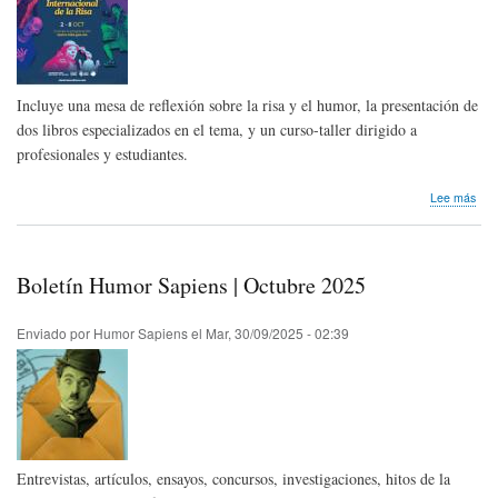
Incluye una mesa de reflexión sobre la risa y el humor, la presentación de
dos libros especializados en el tema, y un curso-taller dirigido a
profesionales y estudiantes.
sob
Lee más
Pro
aca
del
5to
Boletín Humor Sapiens | Octubre 2025
Fest
Inte
de
Enviado por
Humor Sapiens
el
Mar, 30/09/2025 - 02:39
la
Risa
202
Entrevistas, artículos, ensayos, concursos, investigaciones, hitos de la