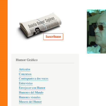
I
T
E
R
Humor Gráfico
A
Artículos
Concursos
T
Contrapunto a dos voces
Entrevistas
Envejecer con Humor
Humores del Mundo
U
Humores visuales
Museos del Humor