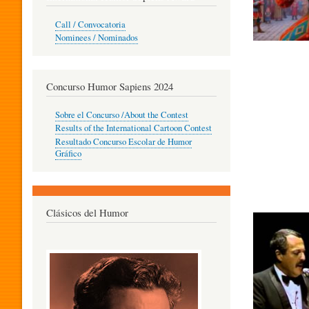
O
Call / Convocatoria
Nominees / Nominados
R
Concurso Humor Sapiens 2024
P
Sobre el Concurso /About the Contest
Results of the International Cartoon Contest
Resultado Concurso Escolar de Humor
E
Gráfico
D
Clásicos del Humor
A
G