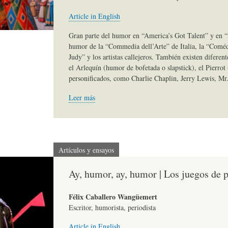
)
N
G
Article in English
Gran parte del humor en “America’s Got Talent” y en “B
humor de la “Commedia dell’Arte” de Italia, la “Coméd
A
D
R
Judy” y los artistas callejeros. También existen diferen
el Arlequín (humor de bofetada o slapstick), el Pierrot (
personificados, como Charlie Chaplin, Jerry Lewis, Mr
R
E
A
Leer más
T
H
F
Í
U
Í
Artículos y ensayos
Ay, humor, ay, humor | Los juegos de p
C
M
A
Félix Caballero Wangüemert
Escritor, humorista, periodista
U
O
-
Article in English