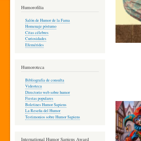
T
Humorofilia
Salón de Humor de la Fama
Homenaje póstumo
I
Citas célebres
Curiosidades
Efemérides
L
Humoroteca
Y
Bibliografía de consulta
Videoteca
H
Directorio web sobre humor
Fiestas populares
Boletines Humor Sapiens
U
La Reseña del Humor
Testimonios sobre Humor Sapiens
M
International Humor Sapiens Award