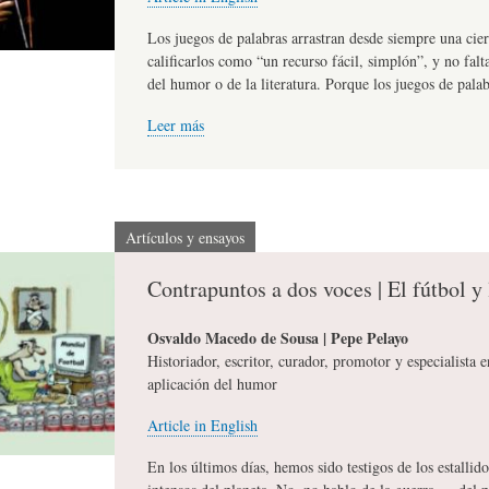
L
R
H
Los juegos de palabras arrastran desde siempre una cie
calificarlos como “un recurso fácil, simplón”, y no fal
del humor o de la literatura. Porque los juegos de pala
O
D
U
Leer más
S
E
M
Artículos y ensayos
Y
L
O
Contrapuntos a dos voces | El fútbol y 
E
A
R
Osvaldo Macedo de Sousa | Pepe Pelayo
Historiador, escritor, curador, promotor y especialista 
aplicación del humor
N
F
B
Article in English
S
A
I
En los últimos días, hemos sido testigos de los estalli