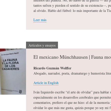
intensos del planeta. No, no hablo de la guerra — del p
tantos sufren y pierden el sentido de su existencia—,
A
M
B
al olvido. Hablo del fútbol: lo más importante de la Tie
Leer más
Y
A
L
O
H
I
Artículos y ensayos
El mexicano Münchhausen | Fauna mo
S
I
O
Ricardo Guzmán Wolffer
Abogado, narrador, poeta, dramaturgo y humorista lite
D
T
G
Article in English
I
O
R
Iván Izquierdo escribe “el arte de olvidar” para hablar 
especialmente en los desarrollos cerebrales que permite
comentarios, prefiero el que no hizo: el de la memoria
C
S
A
olvidar lo que más me gusta, quizás porque yo soy mi 