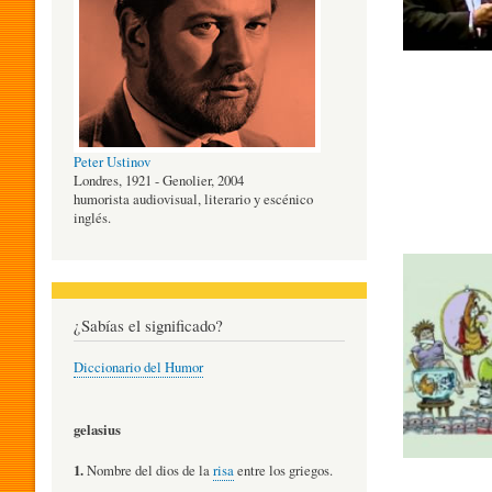
O
G
Peter Ustinov
Í
Londres, 1921 - Genolier, 2004
humorista audiovisual, literario y escénico
inglés.
A
D
¿Sabías el significado?
Diccionario del Humor
E
gelasius
L
1.
Nombre del dios de la
risa
entre los griegos.