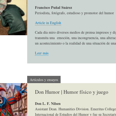
S
D
R
Francisco Puñal Suárez
Periodista, fotógrafo, estudioso y promotor del humor
A
A
B
Article in English
Cada día miro diversos medios de prensa impresos y di
transmita una emoción, una incongruencia, una alterac
P
D
I
un acontecimiento o la realidad de una situación de una
Leer más
I
S
B
E
A
L
Artículos y ensayos
N
L
I
Don Humor | Humor físico y juego
Don L. F. Nilsen
S
Ó
O
Assistant Dean. Humanities Division. Emeritus College
Internacional de Estudios del Humor y fue su Secretari