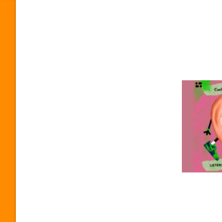
O
G
R
A
M
A
P