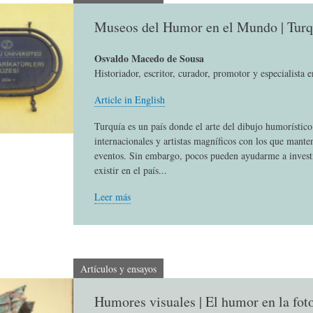
L
A
S
Museos del Humor en el Mundo | Turq
H
C
D
Osvaldo Macedo de Sousa
Historiador, escritor, curador, promotor y especialista 
Article in English
U
T
E
Turquía es un país donde el arte del dibujo humorístic
internacionales y artistas magníficos con los que mante
M
U
H
eventos. Sin embargo, pocos pueden ayudarme a invest
existir en el país...
O
A
U
Leer más
R
L
M
Artículos y ensayos
(
I
O
Humores visuales | El humor en la fot