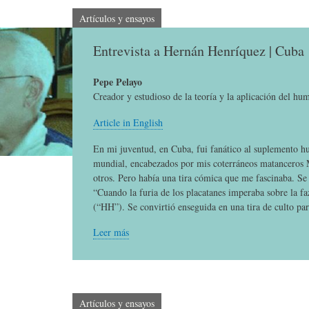
E
P
E
Artículos y ensayos
Entrevista a Hernán Henríquez | Cuba
O
I
L
Pepe Pelayo
R
N
Í
Creador y estudioso de la teoría y la aplicación del hu
Article in English
Í
I
C
En mi juventud, en Cuba, fui fanático al suplemento h
mundial, encabezados por mis coterráneos matanceros
otros. Pero había una tira cómica que me fascinaba. Se
A
Ó
U
“Cuando la furia de los placatanes imperaba sobre la f
(“HH”). Se convirtió enseguida en una tira de culto par
D
N
L
Leer más
E
Y
A
Artículos y ensayos