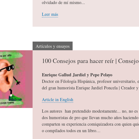
olvidado de mí mismo...
Leer más
C
D
F
I
E
Í
Artículos y ensayos
O
L
A
100 Consejos para hacer reír | Consejo
Enrique Gallud Jardiel y Pepe Pelayo
N
A
-
Doctor en Filología Hispánica, profesor universitario, e
del gran humorista Enrique Jardiel Poncela | Creador y 
A
H
H
Article in English
Los autores han pretendido modestamente... no, no es c
R
I
U
dos humoristas de pro que llevan mucho años haciendo 
comparten su experiencia comiquizadora con quien quie
o compilados todos en un libro…
I
S
M