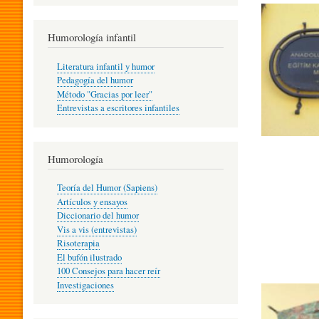
R
Humorología infantil
A
Literatura infantil y humor
Pedagogía del humor
Método "Gracias por leer"
I
Entrevistas a escritores infantiles
N
Humorología
Teoría del Humor (Sapiens)
F
Artículos y ensayos
Diccionario del humor
Vis a vis (entrevistas)
A
Risoterapia
El bufón ilustrado
100 Consejos para hacer reír
Investigaciones
N