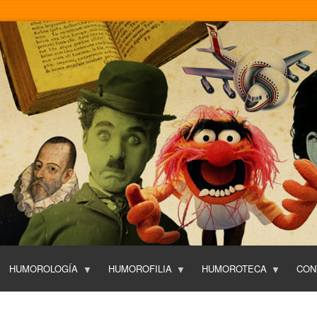
Pasar
al
contenido
principal
HUMOROLOGÍA
HUMOROFILIA
HUMOROTECA
CON
T
O
P