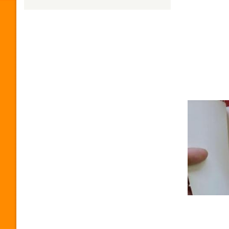
H
U
M
O
R
P
R