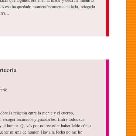
lacer que algunos obtienen al matar y destruir mientras
 pues eso ha quedado momentáneamente de lado, relegado
rra...
rtuoria
rario
sobre la relación entre la mente y el cuerpo,
n escoger recuerdos y guardarlos. Entre todos sus
 y el humor. Quizás por no recordar haber leído cómo
fuente misma de humor. Hasta la fecha no me he