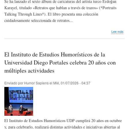
Se ha lanzado el sexto álbum de caricaturas del artista turco Erdoğan
Karayel, titulado «Retratos que hablan a través de trazos» (*Portraits
Talking Through Lines*). El libro presenta una colección
cuidadosamente seleccionada de retratos...
sob
Lee más
Nos
lleg
not
de
El Instituto de Estudios Humorísticos de la
pre
|
Universidad Diego Portales celebra 20 años con
¡Se
múltiples actividades
ha
publ
el
Enviado por
Humor Sapiens
el
Mié, 01/07/2026 - 04:37
sext
álb
de
cari
de
Erd
Kara
El Instituto de Estudios Humorísticos UDP cumplirá 20 años en octubre
y, para celebrarlo, realizará distintas actividades e iniciativas abiertas al