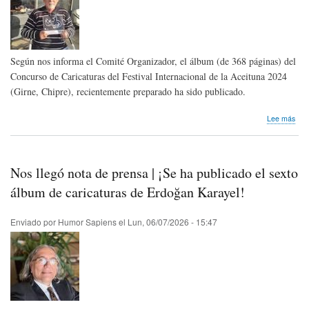
Según nos informa el Comité Organizador, el álbum (de 368 páginas) del
Concurso de Caricaturas del Festival Internacional de la Aceituna 2024
(Girne, Chipre), recientemente preparado ha sido publicado.
sob
Lee más
Publ
álb
del
Con
Nos llegó nota de prensa | ¡Se ha publicado el sexto
de
Cari
álbum de caricaturas de Erdoğan Karayel!
del
Fest
Enviado por
Humor Sapiens
el
Lun, 06/07/2026 - 15:47
Inte
de
la
Ace
202
(Gir
Chi