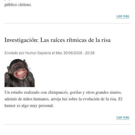
público chileno.
sob
Lee más
El
Inst
de
Estu
Investigación: Las raíces rítmicas de la risa
Hum
de
la
Enviado por
Humor Sapiens
el
Mar, 30/06/2026 - 20:28
Uni
Die
Port
cele
20
año
con
Un estudio realizado con chimpancés, gorilas y otros grandes simios,
múlt
acti
además de niños humanos, arroja luz sobre la evolución de la risa. El
humor es algo muy personal.
sob
Lee más
Inve
Las
raíc