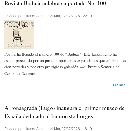
Revista Buduár celebra su portada No. 100
Con
Inte
de
Enviado por
Humor Sapiens
el
Mar, 07/07/2026 - 22:09
Cari
XXI
edic
202
Brai
Rum
Por fin ha llegado el número 100 de *Buduàr*. Este lanzamiento ha
estado precedido por un par de importantes exposiciones que celebran sus
cien portadas y por otro prestigioso galardón —el Premio Semeria del
Casino de Sanremo.
sob
Lee más
Revi
Bud
cele
su
A Fonsagrada (Lugo) inaugura el primer museo de
por
No.
España dedicado al humorista Forges
100
Enviado por
Humor Sapiens
el
Mar, 07/07/2026 - 16:19