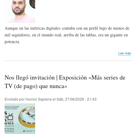
Aunque en las métricas digitales contaba con un perfil bajo de menos de
mil seguidores, en el mundo real, arriba de las tablas, era un gigante en
potencia.
sob
Lee más
Hom
pós
Jair
Oqu
Nos llegó invitación | Exposición «Más series de
de
Ven
TV (de pago) que nunca»
Enviado por
Humor Sapiens
el
Sáb, 27/06/2026 - 21:43