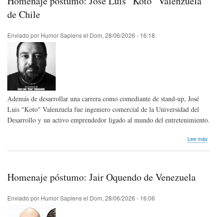
Homenaje póstumo: José Luis “Koto” Valenzuela
Inte
del
de Chile
Chis
Enviado por
Humor Sapiens
el
Dom, 28/06/2026 - 16:18
Además de desarrollar una carrera como comediante de stand-up, José
Luis "Koto" Valenzuela fue ingeniero comercial de la Universidad del
Desarrollo y un activo emprendedor ligado al mundo del entretenimiento.
sob
Lee más
Hom
pós
Jos
Luis
Homenaje póstumo: Jair Oquendo de Venezuela
“Kot
Val
de
Enviado por
Humor Sapiens
el
Dom, 28/06/2026 - 16:06
Chil