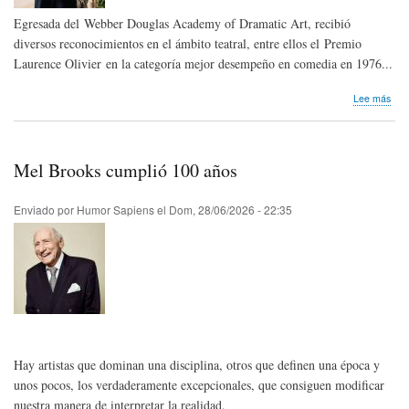
Egresada del Webber Douglas Academy of Dramatic Art, recibió
diversos reconocimientos en el ámbito teatral, entre ellos el Premio
Laurence Olivier en la categoría mejor desempeño en comedia en 1976...
sob
Lee más
Hom
pós
Pen
Keit
Mel Brooks cumplió 100 años
de
Rei
Uni
Enviado por
Humor Sapiens
el
Dom, 28/06/2026 - 22:35
Hay artistas que dominan una disciplina, otros que definen una época y
unos pocos, los verdaderamente excepcionales, que consiguen modificar
nuestra manera de interpretar la realidad.