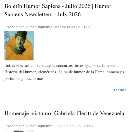
rítm
Boletín Humor Sapiens - Julio 2026 | Humor
de
la
Sapiens Newsletters - July 2026
risa
Enviado por
Humor Sapiens
el
Mar, 30/06/2026 - 17:03
Entrevistas, artículos, ensayos, concursos, investigaciones, hitos de la
Historia del humor, efemérides, Salón de humor de la Fama, homenajes
póstumos y mucho más.
sob
Lee más
Bole
Hum
Sap
-
Homenaje póstumo: Gabriela Fleritt de Venezuela
Juli
202
|
Enviado por
Humor Sapiens
el
Lun, 29/06/2026 - 20:15
Hum