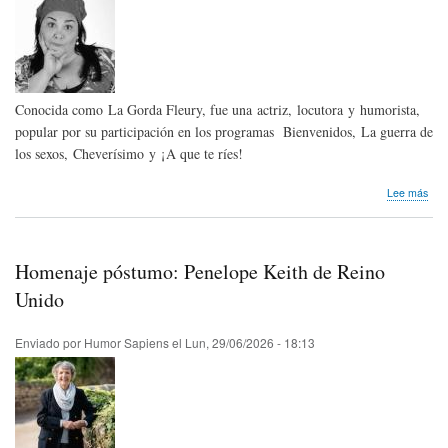
Sap
New
-
July
202
Conocida como La Gorda Fleury, fue una actriz, locutora y humorista,
popular por su participación en los programas Bienvenidos, La guerra de
los sexos, Cheverísimo y ¡A que te ríes!
sob
Lee más
Hom
pós
Gabr
Fleri
Homenaje póstumo: Penelope Keith de Reino
de
Ven
Unido
Enviado por
Humor Sapiens
el
Lun, 29/06/2026 - 18:13