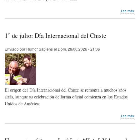
sob
Lee más
Mel
Bro
cum
100
1° de julio: Día Internacional del Chiste
año
Enviado por
Humor Sapiens
el
Dom, 28/06/2026 - 21:06
El origen del Día Internacional del Chiste se remonta a muchos años
atrás, aunque su celebración de forma oficial comienza en los Estados
Unidos de América.
sob
Lee más
1°
de
julio
Día