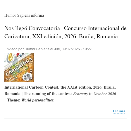
Humor Sapiens informa
Nos llegó Convocatoria | Concurso Internacional de
Caricatura, XXI edición, 2026, Braila, Rumanía
Enviado por
Humor Sapiens
el
Jue, 09/07/2026 - 19:27
International Cartoon Contest, the XXI
st
edition, 2026, Braila,
Romania | The running of the contest
:
February
to
October 2026
Theme
|
:
World personalities.
sob
Lee más
Nos
lleg
Con
|