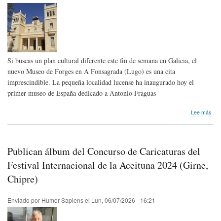
Si buscas un plan cultural diferente este fin de semana en Galicia, el
nuevo Museo de Forges en A Fonsagrada (Lugo) es una cita
imprescindible. La pequeña localidad lucense ha inaugurado hoy el
primer museo de España dedicado a Antonio Fraguas
sob
Lee más
A
Fon
(Lu
ina
Publican álbum del Concurso de Caricaturas del
el
pri
Festival Internacional de la Aceituna 2024 (Girne,
mus
Chipre)
de
Esp
ded
Enviado por
Humor Sapiens
el
Lun, 06/07/2026 - 16:21
al
hum
For