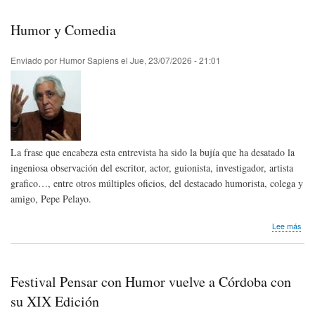
not
de
Humor y Comedia
pre
|
Raq
Enviado por
Humor Sapiens
el
Jue, 23/07/2026 - 21:01
Gu,
Pre
Ibe
de
Hum
Gráf
Que
La frase que encabeza esta entrevista ha sido la bujía que ha desatado la
202
ingeniosa observación del escritor, actor, guionista, investigador, artista
grafico…, entre otros múltiples oficios, del destacado humorista, colega y
amigo, Pepe Pelayo.
sob
Lee más
Hum
y
Com
Festival Pensar con Humor vuelve a Córdoba con
su XIX Edición