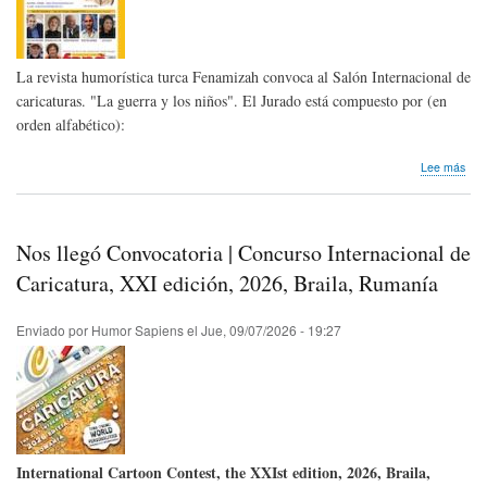
La revista humorística turca Fenamizah convoca al Salón Internacional de
caricaturas. "La guerra y los niños". El Jurado está compuesto por (en
orden alfabético):
sob
Lee más
Nos
lleg
conv
|
Nos llegó Convocatoria | Concurso Internacional de
Sal
Inte
Caricatura, XXI edición, 2026, Braila, Rumanía
de
Cari
Enviado por
Humor Sapiens
el
Jue, 09/07/2026 - 19:27
Fen
International Cartoon Contest, the XXI
st
edition, 2026, Braila,