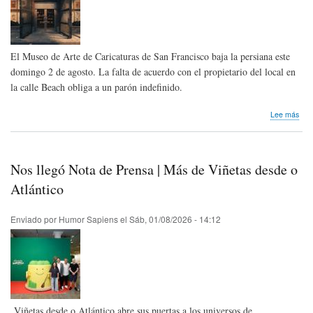
El Museo de Arte de Caricaturas de San Francisco baja la persiana este
domingo 2 de agosto. La falta de acuerdo con el propietario del local en
la calle Beach obliga a un parón indefinido.
sob
Lee más
El
Car
Art
Mu
Nos llegó Nota de Prensa | Más de Viñetas desde o
de
San
Atlántico
Fra
cier
Enviado por
Humor Sapiens
el
Sáb, 01/08/2026 - 14:12
sus
pue
Viñetas desde o Atlántico abre sus puertas a los universos de