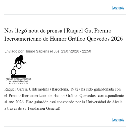
sob
Lee más
Inve
|
Más
del
Nos llegó nota de prensa | Raquel Gu, Premio
10
de
Iberoamericano de Humor Gráfico Quevedos 2026
la
risa
Enviado por
Humor Sapiens
el
Jue, 23/07/2026 - 22:50
se
pro
en
sol
Raquel García Ulldemolins (Barcelona, 1972) ha sido galardonada con
el Premio Iberoamericano de Humor Gráfico Quevedos correspondiente
al año 2026. Este galardón está convocado por la Universidad de Alcalá,
a través de su Fundación General).
sob
Lee más
Nos
lleg