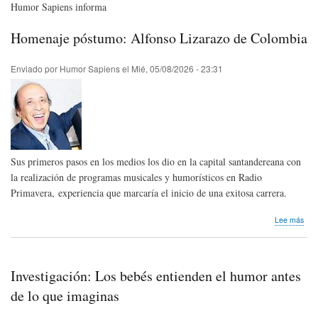
Humor Sapiens informa
Homenaje póstumo: Alfonso Lizarazo de Colombia
Enviado por
Humor Sapiens
el
Mié, 05/08/2026 - 23:31
Sus primeros pasos en los medios los dio en la capital santandereana con
la realización de programas musicales y humorísticos en Radio
Primavera, experiencia que marcaría el inicio de una exitosa carrera.
sob
Lee más
Hom
pós
Alfo
Liza
Investigación: Los bebés entienden el humor antes
de
Col
de lo que imaginas