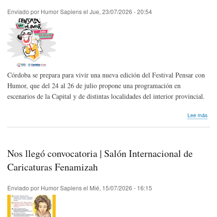
Enviado por
Humor Sapiens
el
Jue, 23/07/2026 - 20:54
Córdoba se prepara para vivir una nueva edición del Festival Pensar con
Humor, que del 24 al 26 de julio propone una programación en
escenarios de la Capital y de distintas localidades del interior provincial.
sob
Lee más
Fest
Pen
con
Hum
Nos llegó convocatoria | Salón Internacional de
vuel
a
Caricaturas Fenamizah
Cór
con
Enviado por
Humor Sapiens
el
Mié, 15/07/2026 - 16:15
su
XIX
Edic