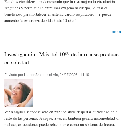
Estudios científicos han demostrado que la risa mejora la circulación
sanguínea y permite que entre más oxígeno al cuerpo, lo cual es
beneficioso para fortalecer el sistema cardio respiratorio. ¡Y puede
aumentar la esperanza de vida hasta 10 años!
sob
Lee más
Inve
Reí
aum
la
Investigación | Más del 10% de la risa se produce
esp
de
en soledad
vida
Enviado por
Humor Sapiens
el
Vie, 24/07/2026 - 14:19
Ver a alguien riéndose solo en público suele despertar curiosidad en el
resto de las personas. Aunque, a veces, también genera incomodidad o,
incluso, en ocasiones puede relacionarse como un síntoma de locura.