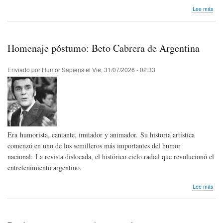
sob
Lee más
Bole
Hum
Sap
-
Homenaje póstumo: Beto Cabrera de Argentina
Ago
202
|
Enviado por
Humor Sapiens
el
Vie, 31/07/2026 - 02:33
Hum
Sap
New
-
Aug
202
Era humorista, cantante, imitador y animador. Su historia artística
comenzó en uno de los semilleros más importantes del humor
nacional: La revista dislocada, el histórico ciclo radial que revolucionó el
entretenimiento argentino.
sob
Lee más
Hom
pós
Bet
Cab