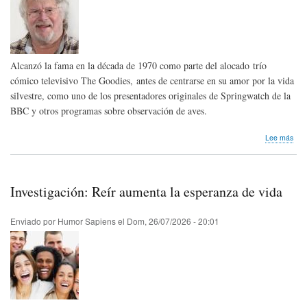
Alcanzó la fama en la década de 1970 como parte del alocado trío
cómico televisivo The Goodies, antes de centrarse en su amor por la vida
silvestre, como uno de los presentadores originales de Springwatch de la
BBC y otros programas sobre observación de aves.
sob
Lee más
Hom
pós
Bill
Odd
Investigación: Reír aumenta la esperanza de vida
de
Ingl
Enviado por
Humor Sapiens
el
Dom, 26/07/2026 - 20:01