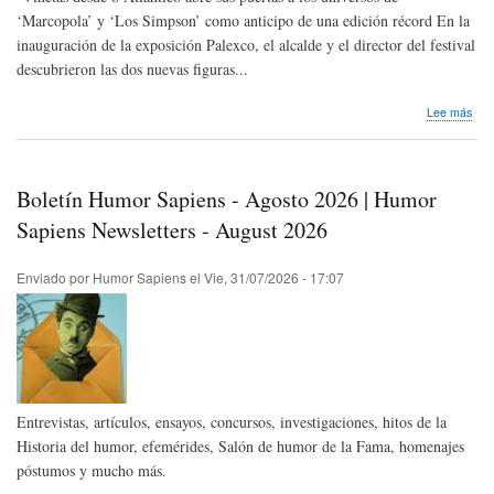
‘Marcopola’ y ‘Los Simpson’ como anticipo de una edición récord En la
inauguración de la exposición Palexco, el alcalde y el director del festival
descubrieron las dos nuevas figuras...
sob
Lee más
Nos
lleg
Not
de
Boletín Humor Sapiens - Agosto 2026 | Humor
Pre
|
Sapiens Newsletters - August 2026
Más
de
Enviado por
Humor Sapiens
el
Vie, 31/07/2026 - 17:07
Viñe
des
o
Atlá
Entrevistas, artículos, ensayos, concursos, investigaciones, hitos de la
Historia del humor, efemérides, Salón de humor de la Fama, homenajes
póstumos y mucho más.