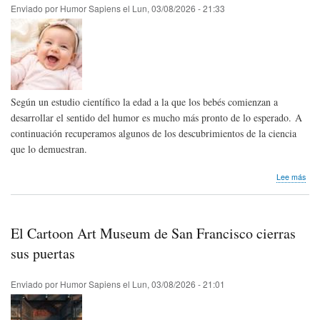
Enviado por
Humor Sapiens
el
Lun, 03/08/2026 - 21:33
Según un estudio científico la edad a la que los bebés comienzan a
desarrollar el sentido del humor es mucho más pronto de lo esperado. A
continuación recuperamos algunos de los descubrimientos de la ciencia
que lo demuestran.
sob
Lee más
Inve
Los
beb
ent
El Cartoon Art Museum de San Francisco cierras
el
hum
sus puertas
ant
de
Enviado por
Humor Sapiens
el
Lun, 03/08/2026 - 21:01
lo
que
ima