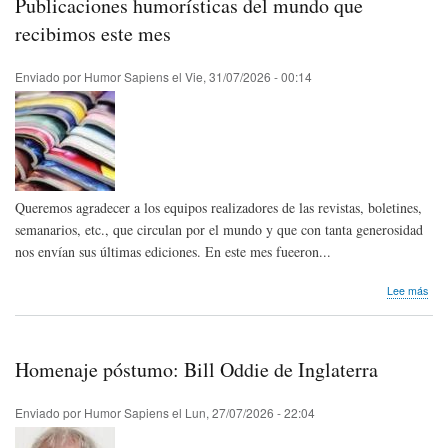
Publicaciones humorísticas del mundo que
de
Arg
recibimos este mes
Enviado por
Humor Sapiens
el
Vie, 31/07/2026 - 00:14
Queremos agradecer a los equipos realizadores de las revistas, boletines,
semanarios, etc., que circulan por el mundo y que con tanta generosidad
nos envían sus últimas ediciones. En este mes fueeron...
sob
Lee más
Publ
humo
del
mun
Homenaje póstumo: Bill Oddie de Inglaterra
que
reci
este
Enviado por
Humor Sapiens
el
Lun, 27/07/2026 - 22:04
mes