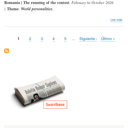
Romania | The running of the contest
:
February
to
October 2026
Theme
|
:
World personalities.
sob
Lee más
Nos
lleg
Con
Página
1
Page
2
Page
3
Page
4
Page
5
…
Siguiente
Siguiente ›
Última
Último »
|
Paginación
actual
página
página
Con
Inte
de
Cari
XXI
edic
202
Brai
Rum