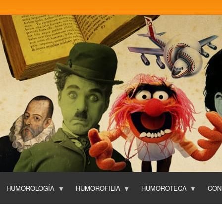
Pasar
al
contenido
principal
HUMOROLOGÍA
HUMOROFILIA
HUMOROTECA
CON
T
O
P