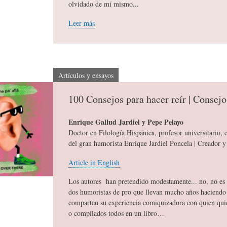
olvidado de mí mismo...
Leer más
C
D
F
I
E
Í
Artículos y ensayos
O
L
A
100 Consejos para hacer reír | Consejo
Enrique Gallud Jardiel y Pepe Pelayo
N
A
-
Doctor en Filología Hispánica, profesor universitario, e
del gran humorista Enrique Jardiel Poncela | Creador y 
A
H
H
Article in English
Los autores han pretendido modestamente... no, no es c
R
I
U
dos humoristas de pro que llevan mucho años haciendo 
comparten su experiencia comiquizadora con quien quie
o compilados todos en un libro…
I
S
M