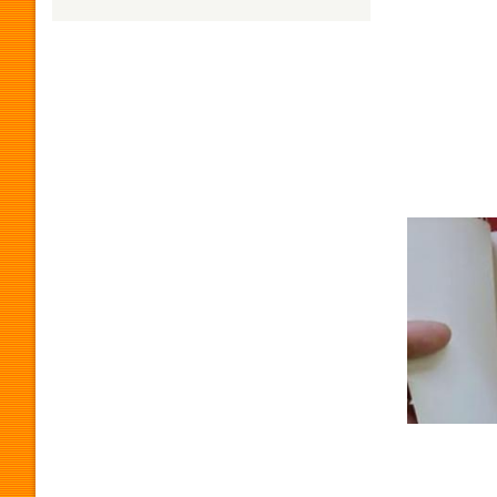
H
U
M
O
R
P
R