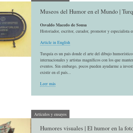
L
A
S
Museos del Humor en el Mundo | Turq
H
C
D
Osvaldo Macedo de Sousa
Historiador, escritor, curador, promotor y especialista 
Article in English
U
T
E
Turquía es un país donde el arte del dibujo humorístic
internacionales y artistas magníficos con los que mante
M
U
H
eventos. Sin embargo, pocos pueden ayudarme a invest
existir en el país...
O
A
U
Leer más
R
L
M
Artículos y ensayos
(
I
O
Humores visuales | El humor en la fot