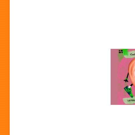
O
G
R
A
M
A
P