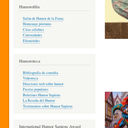
T
Humorofilia
Salón de Humor de la Fama
Homenaje póstumo
I
Citas célebres
Curiosidades
Efemérides
L
Humoroteca
Y
Bibliografía de consulta
Videoteca
H
Directorio web sobre humor
Fiestas populares
Boletines Humor Sapiens
U
La Reseña del Humor
Testimonios sobre Humor Sapiens
M
International Humor Sapiens Award