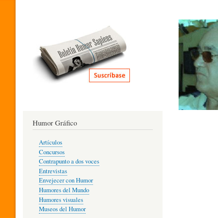
I
T
E
R
Humor Gráfico
A
Artículos
Concursos
T
Contrapunto a dos voces
Entrevistas
Envejecer con Humor
Humores del Mundo
U
Humores visuales
Museos del Humor