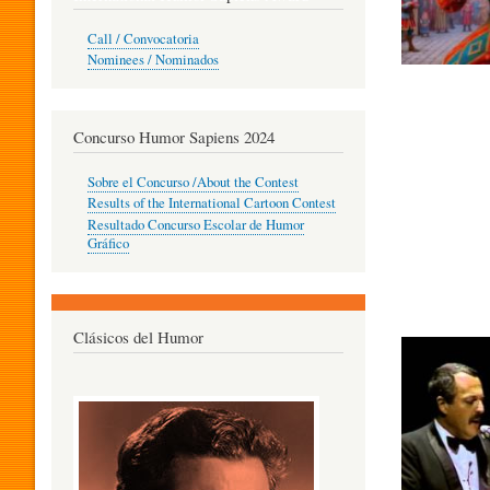
O
Call / Convocatoria
Nominees / Nominados
R
Concurso Humor Sapiens 2024
P
Sobre el Concurso /About the Contest
Results of the International Cartoon Contest
Resultado Concurso Escolar de Humor
E
Gráfico
D
Clásicos del Humor
A
G