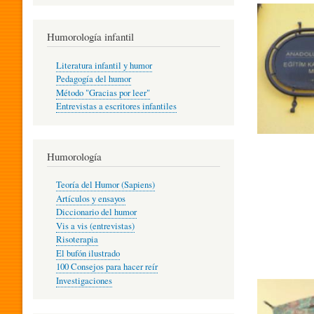
R
Humorología infantil
A
Literatura infantil y humor
Pedagogía del humor
Método "Gracias por leer"
I
Entrevistas a escritores infantiles
N
Humorología
Teoría del Humor (Sapiens)
F
Artículos y ensayos
Diccionario del humor
Vis a vis (entrevistas)
A
Risoterapia
El bufón ilustrado
100 Consejos para hacer reír
Investigaciones
N