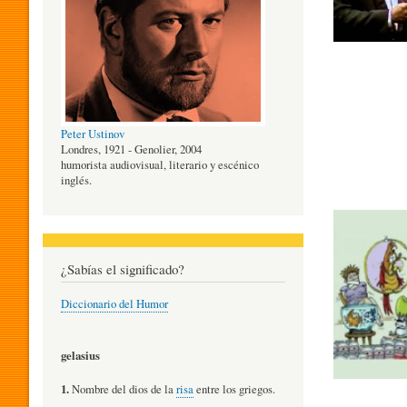
O
G
Peter Ustinov
Í
Londres, 1921 - Genolier, 2004
humorista audiovisual, literario y escénico
inglés.
A
D
¿Sabías el significado?
Diccionario del Humor
E
gelasius
L
1.
Nombre del dios de la
risa
entre los griegos.