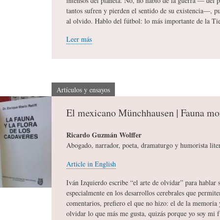
intensos del planeta. No, no hablo de la guerra — del p
tantos sufren y pierden el sentido de su existencia—,
A
M
B
al olvido. Hablo del fútbol: lo más importante de la Tie
Leer más
Y
A
L
O
H
I
Artículos y ensayos
El mexicano Münchhausen | Fauna mo
S
I
O
Ricardo Guzmán Wolffer
Abogado, narrador, poeta, dramaturgo y humorista lite
D
T
G
Article in English
I
O
R
Iván Izquierdo escribe “el arte de olvidar” para hablar 
especialmente en los desarrollos cerebrales que permite
comentarios, prefiero el que no hizo: el de la memoria
C
S
A
olvidar lo que más me gusta, quizás porque yo soy mi 