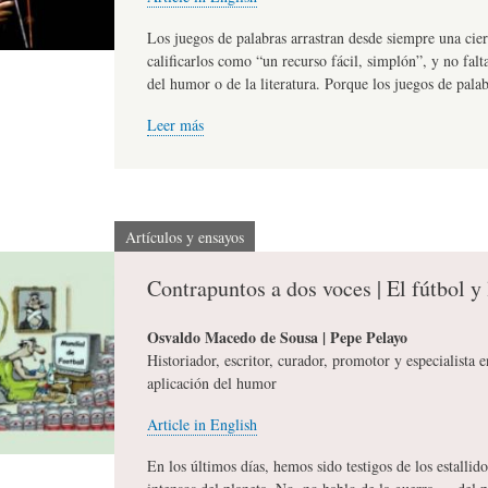
L
R
H
Los juegos de palabras arrastran desde siempre una cie
calificarlos como “un recurso fácil, simplón”, y no fal
del humor o de la literatura. Porque los juegos de pala
O
D
U
Leer más
S
E
M
Artículos y ensayos
Y
L
O
Contrapuntos a dos voces | El fútbol y 
E
A
R
Osvaldo Macedo de Sousa | Pepe Pelayo
Historiador, escritor, curador, promotor y especialista 
aplicación del humor
N
F
B
Article in English
S
A
I
En los últimos días, hemos sido testigos de los estalli