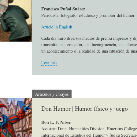
S
D
R
Francisco Puñal Suárez
Periodista, fotógrafo, estudioso y promotor del humor
A
A
B
Article in English
Cada día miro diversos medios de prensa impresos y di
transmita una emoción, una incongruencia, una alterac
P
D
I
un acontecimiento o la realidad de una situación de una
Leer más
I
S
B
E
A
L
Artículos y ensayos
N
L
I
Don Humor | Humor físico y juego
Don L. F. Nilsen
S
Ó
O
Assistant Dean. Humanities Division. Emeritus College
Internacional de Estudios del Humor y fue su Secretari