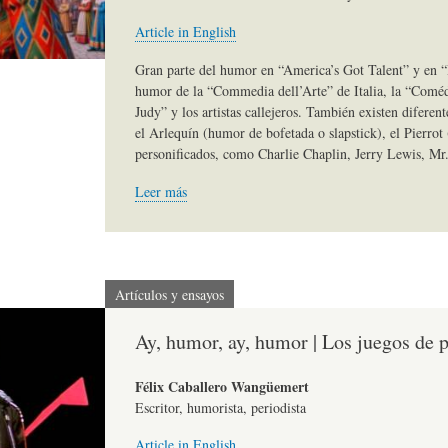
)
N
G
Article in English
Gran parte del humor en “America’s Got Talent” y en “B
humor de la “Commedia dell’Arte” de Italia, la “Coméd
A
D
R
Judy” y los artistas callejeros. También existen diferen
el Arlequín (humor de bofetada o slapstick), el Pierrot (
personificados, como Charlie Chaplin, Jerry Lewis, Mr
R
E
A
Leer más
T
H
F
Í
U
Í
Artículos y ensayos
Ay, humor, ay, humor | Los juegos de p
C
M
A
Félix Caballero Wangüemert
Escritor, humorista, periodista
U
O
-
Article in English