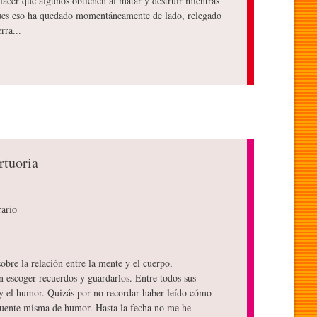
lacer que algunos obtienen al matar y destruir mientras
 pues eso ha quedado momentáneamente de lado, relegado
rra...
rtuoria
rario
sobre la relación entre la mente y el cuerpo,
n escoger recuerdos y guardarlos. Entre todos sus
 y el humor. Quizás por no recordar haber leído cómo
fuente misma de humor. Hasta la fecha no me he