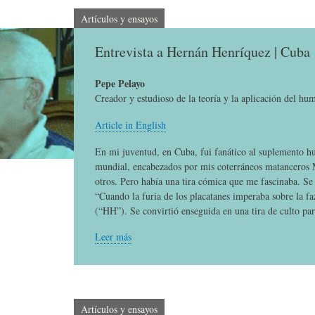
E
P
E
Artículos y ensayos
Entrevista a Hernán Henríquez | Cuba
O
I
L
Pepe Pelayo
R
N
Í
Creador y estudioso de la teoría y la aplicación del hu
Article in English
Í
I
C
En mi juventud, en Cuba, fui fanático al suplemento h
mundial, encabezados por mis coterráneos matanceros
otros. Pero había una tira cómica que me fascinaba. Se
A
Ó
U
“Cuando la furia de los placatanes imperaba sobre la f
(“HH”). Se convirtió enseguida en una tira de culto par
D
N
L
Leer más
E
Y
A
Artículos y ensayos